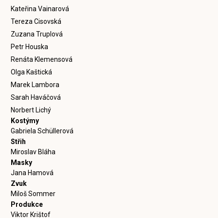
Kateřina Vainarová
Tereza Cisovská
Zuzana Truplová
Petr Houska
Renáta Klemensová
Olga Kaštická
Marek Lambora
Sarah Haváčová
Norbert Lichý
Kostýmy
Gabriela Schüllerová
Střih
Miroslav Bláha
Masky
Jana Hamová
Zvuk
Miloš Sommer
Produkce
Viktor Krištof