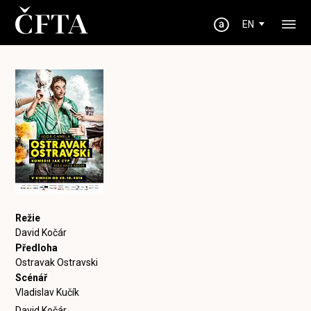
EN
Režie
David Kočár
Předloha
Ostravak Ostravski
Scénář
Vladislav Kučík
David Kočár