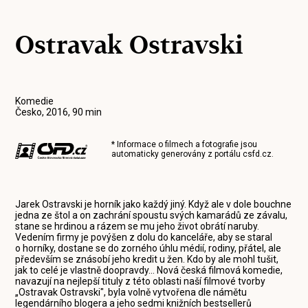
Ostravak Ostravski
Komedie
Česko, 2016, 90 min
* Informace o filmech a fotografie jsou
automaticky generovány z portálu
csfd.cz
.
Jarek Ostravski je horník jako každý jiný. Když ale v dole bouchne
jedna ze štol a on zachrání spoustu svých kamarádů ze závalu,
stane se hrdinou a rázem se mu jeho život obrátí naruby.
Vedením firmy je povýšen z dolu do kanceláře, aby se staral
o horníky, dostane se do zorného úhlu médií, rodiny, přátel, ale
především se znásobí jeho kredit u žen. Kdo by ale mohl tušit,
jak to celé je vlastně doopravdy... Nová česká filmová komedie,
navazují na nejlepší tituly z této oblasti naší filmové tvorby
„Ostravak Ostravski", byla volně vytvořena dle námětu
legendárního blogera a jeho sedmi knižních bestsellerů