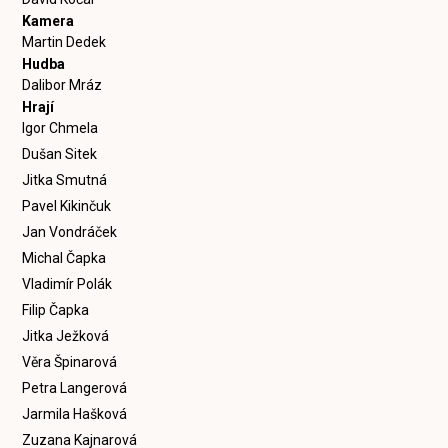
Kamera
Martin Dedek
Hudba
Dalibor Mráz
Hrají
Igor Chmela
Dušan Sitek
Jitka Smutná
Pavel Kikinčuk
Jan Vondráček
Michal Čapka
Vladimír Polák
Filip Čapka
Jitka Ježková
Věra Špinarová
Petra Langerová
Jarmila Hašková
Zuzana Kajnarová