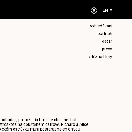
EN
vyhledávání
partneři
oscar
press
vítězné filmy
 pohádají, protože Richard se chce nechat
 ztroskotá na opuštěném ostrově, Richard a Alice
opickém ostrůvku musí postarat nejen o svou