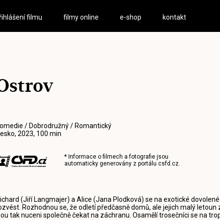
řihlášení filmu
filmy online
e-shop
kontakt
Ostrov
omedie / Dobrodružný / Romantický
esko, 2023, 100 min
* Informace o filmech a fotografie jsou
automaticky generovány z portálu
csfd.cz
.
ichard (Jiří Langmajer) a Alice (Jana Plodková) se na exotické dovolené
ozvést. Rozhodnou se, že odletí předčasně domů, ale jejich malý letoun
sou tak nuceni společně čekat na záchranu. Osamělí trosečníci se na tr