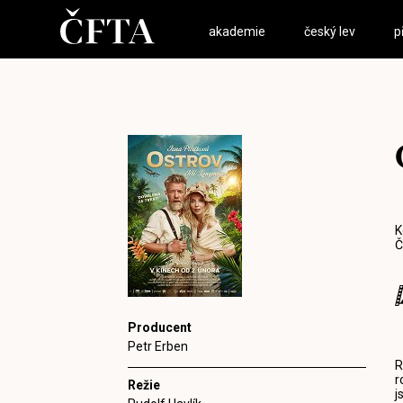
akademie
český lev
p
K
Č
Producent
Petr Erben
R
r
Režie
j