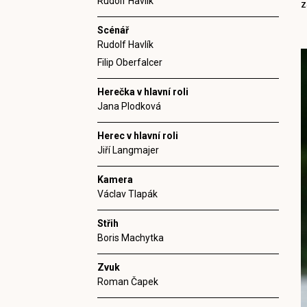
Rudolf Havlík
z
Scénář
Rudolf Havlík
Filip Oberfalcer
Herečka v hlavní roli
Jana Plodková
Herec v hlavní roli
Jiří Langmajer
Kamera
Václav Tlapák
Střih
Boris Machytka
Zvuk
Roman Čapek