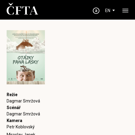
EN
Režie
Dagmar Smržová
Scénář
Dagmar Smržová
Kamera
Petr Koblovský
Miroslav Janek