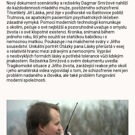
Nový dokument scenáristky a režisérky Dagmar Smržové nahlíží
do každodennosti mladého muže, postiženého schizofrenií.
Třicetiletý Jiří Láska, jenž žije v podhorské vsi Batňovice poblíž
Trutnova, se apatickým pacientům psychiatrických léčeben
zásadně vymyká. Pomocí moderních technologií komunikuje
s okolím, pečuje o své nejbližší a pozoruhodně uvažuje o smyslu
života i o své klopotné existenci. Kronika, snímaná během
jednoho roku, líčí jeho soužití se stařičkou babičkou i s
nemocnou matkou. Poukazuje i na malicherné sváry v Jiřího
sousedství. Unikátní portrét Otázky pana Lásky přerůstá v esej
o relativitě hranic mezi zdravými a nemocnými. Vypráví
o neobvyklých formách lásky a potřebě tolerance vůči lidským
jinakostem. Režisérka Smržová o svém dokumentu uvedla:
Tragikomické situace z Jiřího života, zarážející reakce jeho okolí
i jeho amatérská videa vypovídají o tom, že schizofrenie není jen
problém nadaného a člověka, ale také problém fungování
moderní společnosti.