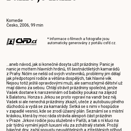
Komedie
Česko, 2006, 99 min
* Informace o filmech a fotografie jsou
automaticky generovány z portálu
csfd.cz
.
...aneb návod, jak si konečně dosyta užít prázdniny. Panic je
nanic je mottem hlavních hrdinů, tří šestnáctiletých kamarádů
z Prahy. Ničím se neliší od svých vrstevníků, problémy jim dělají
jak předpotopní rodiče a většina dospělých, tak hlavně věk.
Nejsou totiž ještě opravdovými muži, ale samozřejmě dětství už
mají dávno za sebou. Chtějí strávit prázdniny společně, jenže
Vašek dostane k narozeninám od babičky poukaz na zájezd
k Balatonu. Honza s Jirkou se proto vypraví na vandr bez něj.
Vašek si ale nenechá prázdniny zkazit, uteče z autobusu plného
důchodců a vydá se za kamarády. Setká se s nimi v hospůdce
v zapadlé vesnici, kde se zrodí úžasný plán. Seznámí se s místní
kráskou, která by moc ráda strávila alespoň část prázdnin
v Praze. Jirkovi rodiče jsou služebně v Paříži, a tak s ní kluci na
pár týdnů vymění jejich luxusní vilu za zchátralý statek. Prožijí
báječné dny, zažijí spoustu neuvěřitelných a ztřeštěných příhod