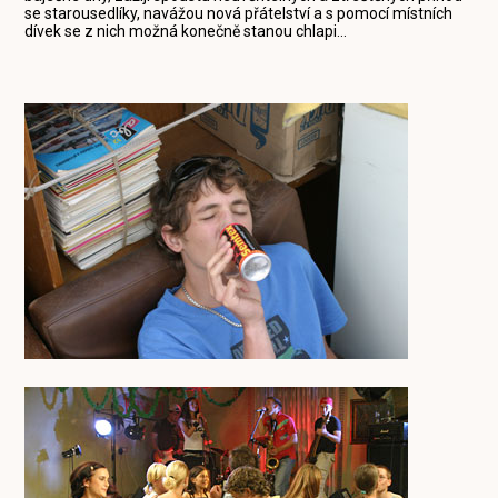
se starousedlíky, navážou nová přátelství a s pomocí místních
dívek se z nich možná konečně stanou chlapi...