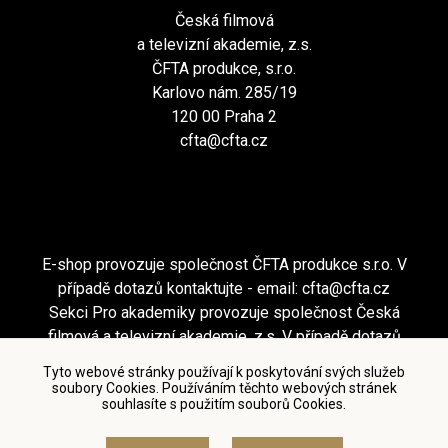
Česká filmová
a televizní akademie, z.s.
ČFTA produkce, s.r.o.
Karlovo nám. 285/19
120 00 Praha 2
cfta@cfta.cz
E-shop provozuje společnost ČFTA produkce s.r.o. V
případě dotazů kontaktujte - email:
cfta@cfta.cz
Sekci Pro akademiky provozuje společnost Česká
filmová a televizní akademie, z.s. V případě dotazů
kontaktujte - email:
cfta@cfta.cz
Tyto webové stránky používají k poskytování svých služeb
soubory Cookies. Používáním těchto webových stránek
souhlasíte s použitím souborů Cookies.
Podmínky užití a zásady ochrany osobních údajů
|
Nastavení cookies