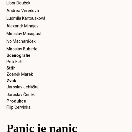
Libor Bouček
Andrea Verešová
Ludmila Kartousková
Alexandr Minajev
Miroslav Masopust
Ivo Macharáček
Miroslav Buberle
Scénografie
Petr Fořt
Střih
Zdeněk Marek
Zvuk
Jaroslav Jehlička
Jaroslav Čeněk
Produkce
Filip Červinka
Panic je nanic