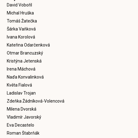
David Vobořil
Michal Hruška
Tomáš Žatečka
Šárka Vaňková
Ivana Korolová
Kateřina Odarčenková
Otmar Brancuzský
Kristýna Jetenská
Irena Máchová
Naďa Konvalinková
Květa Fialová
Ladislav Trojan
Zdeňka Žádníková-Volencová
Milena Dvorská
Vladimír Javorský
Eva Decastelo
Roman Štabrňák