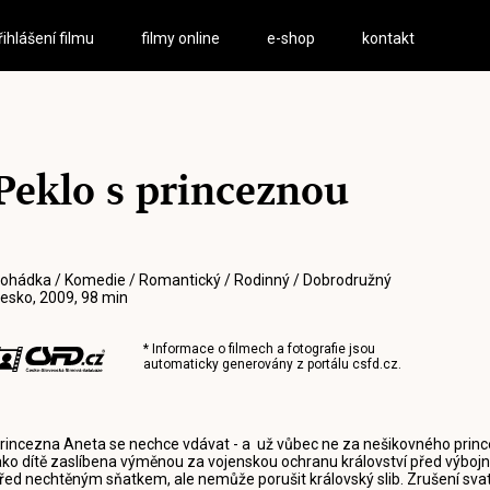
řihlášení filmu
filmy online
e-shop
kontakt
Peklo s princeznou
ohádka / Komedie / Romantický / Rodinný / Dobrodružný
esko, 2009, 98 min
* Informace o filmech a fotografie jsou
automaticky generovány z portálu
csfd.cz
.
rincezna Aneta se nechce vdávat - a už vůbec ne za nešikovného prin
ako dítě zaslíbena výměnou za vojenskou ochranu království před výbojný
řed nechtěným sňatkem, ale nemůže porušit královský slib. Zrušení s