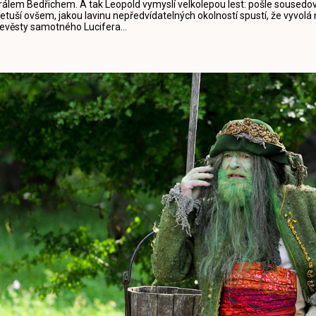
rálem Bedřichem. A tak Leopold vymyslí velkolepou lest: pošle sousedov
etuší ovšem, jakou lavinu nepředvídatelných okolností spustí, že vyvolá 
evěsty samotného Lucifera...