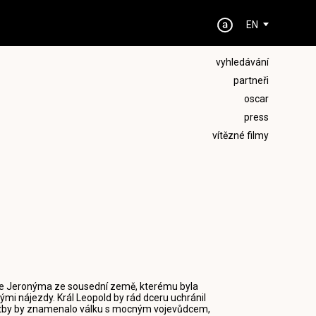
EN
vyhledávání
partneři
oscar
press
vítězné filmy
ce Jeronýma ze sousední země, kterému byla
mi nájezdy. Král Leopold by rád dceru uchránil
vatby by znamenalo válku s mocným vojevůdcem,