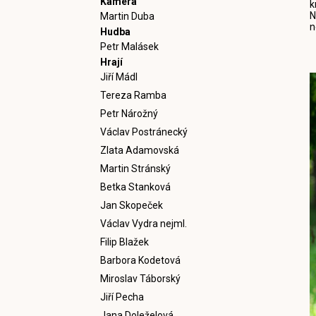
Kamera
k
N
Martin Duba
n
Hudba
Petr Malásek
Hrají
Jiří Mádl
Tereza Ramba
Petr Nárožný
Václav Postránecký
Zlata Adamovská
Martin Stránský
Betka Stanková
Jan Skopeček
Václav Vydra nejml.
Filip Blažek
Barbora Kodetová
Miroslav Táborský
Jiří Pecha
Jana Doleželová