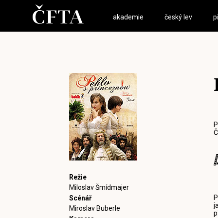
akademie
český lev
p
P
Č
Režie
Miloslav Šmídmajer
P
Scénář
j
Miroslav Buberle
p