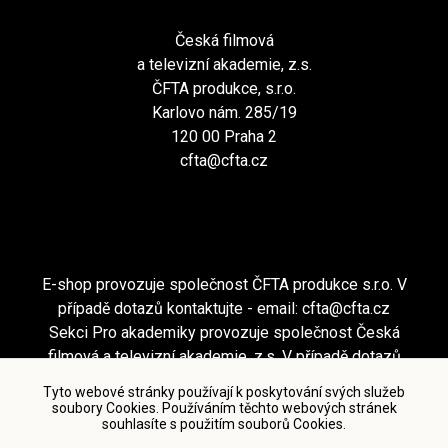
Česká filmová
a televizní akademie, z.s.
ČFTA produkce, s.r.o.
Karlovo nám. 285/19
120 00 Praha 2
cfta@cfta.cz
E-shop provozuje společnost ČFTA produkce s.r.o. V
případě dotazů kontaktujte - email:
cfta@cfta.cz
Sekci Pro akademiky provozuje společnost Česká
filmová a televizní akademie, z.s. V případě dotazů
kontaktujte - email:
cfta@cfta.cz
Tyto webové stránky používají k poskytování svých služeb
soubory Cookies. Používáním těchto webových stránek
souhlasíte s použitím souborů Cookies.
Podmínky užití a zásady ochrany osobních údajů
|