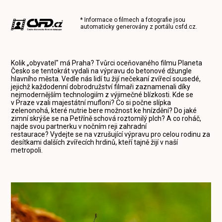
* Informace o filmech a fotografie jsou
automaticky generovány z portálu
csfd.cz
.
Kolik „obyvatel" má Praha? Tvůrci oceňovaného filmu Planeta
Česko se tentokrát vydali na výpravu do betonové džungle
hlavního města. Vedle nás lidí tu žijí nečekaní zvířecí sousedé,
jejichž každodenní dobrodružství filmaři zaznamenali díky
nejmodernějším technologiím z výjimečné blízkosti. Kde se
v Praze vzali majestátní mufloni? Co si počne slípka
zelenonohá, které nutrie bere možnost ke hnízdění? Do jaké
zimní skrýše se na Petříně schová roztomilý plch? A co roháč,
najde svou partnerku v nočním reji zahradní
restaurace? Vydejte se na vzrušující výpravu pro celou rodinu za
desítkami dalších zvířecích hrdinů, kteří tajně žijí v naší
metropoli.