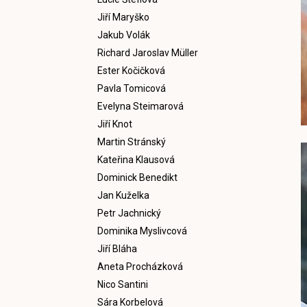
Jiří Maryško
Jakub Volák
Richard Jaroslav Müller
Ester Kočičková
Pavla Tomicová
Evelyna Steimarová
Jiří Knot
Martin Stránský
Kateřina Klausová
Dominick Benedikt
Jan Kuželka
Petr Jachnický
Dominika Myslivcová
Jiří Bláha
Aneta Procházková
Nico Santini
Sára Korbelová