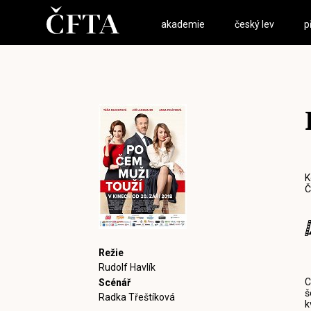
akademie
český lev
p
K
Č
Režie
Rudolf Havlík
C
Scénář
š
Radka Třeštíková
k