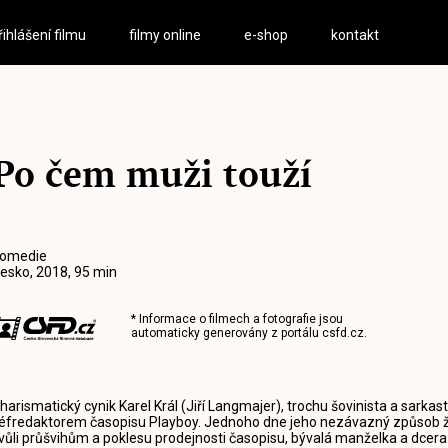
řihlášení filmu
filmy online
e-shop
kontakt
Po čem muži touží
omedie
esko, 2018, 95 min
* Informace o filmech a fotografie jsou
automaticky generovány z portálu
csfd.cz
.
harismatický cynik Karel Král (Jiří Langmajer), trochu šovinista a sarkast
éfredaktorem časopisu Playboy. Jednoho dne jeho nezávazný způsob živ
vůli průšvihům a poklesu prodejnosti časopisu, bývalá manželka a dce