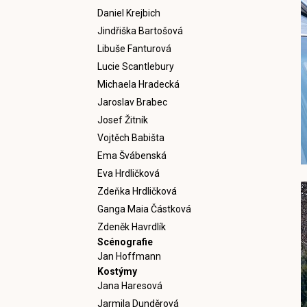
Daniel Krejbich
Jindřiška Bartošová
Libuše Fanturová
Lucie Scantlebury
Michaela Hradecká
Jaroslav Brabec
Josef Žitník
Vojtěch Babišta
Ema Švábenská
Eva Hrdličková
Zdeňka Hrdličková
Ganga Maia Částková
Zdeněk Havrdlík
Scénografie
Jan Hoffmann
Kostýmy
Jana Haresová
Jarmila Dunděrová