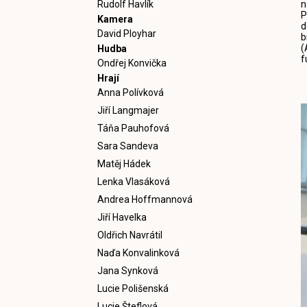
Rudolf Havlík
n
P
Kamera
d
David Ployhar
b
(
Hudba
f
Ondřej Konvička
Hrají
Anna Polívková
Jiří Langmajer
Táňa Pauhofová
Sara Sandeva
Matěj Hádek
Lenka Vlasáková
Andrea Hoffmannová
Jiří Havelka
Oldřich Navrátil
Naďa Konvalinková
Jana Synková
Lucie Polišenská
Lucie Šteflová