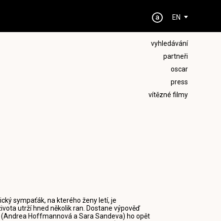
EN
vyhledávání
partneři
oscar
press
vítězné filmy
ický sympaťák, na kterého ženy letí, je
ota utrží hned několik ran. Dostane výpověď
ra (Andrea Hoffmannová a Sara Sandeva) ho opět