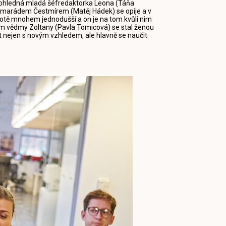
ohledná mladá šéfredaktorka Leona (Táňa
kamarádem Čestmírem (Matěj Hádek) se opije a v
životě mnohem jednodušší a on je na tom kvůli nim
hem vědmy Zoltany (Pavla Tomicová) se stal ženou
t nejen s novým vzhledem, ale hlavně se naučit