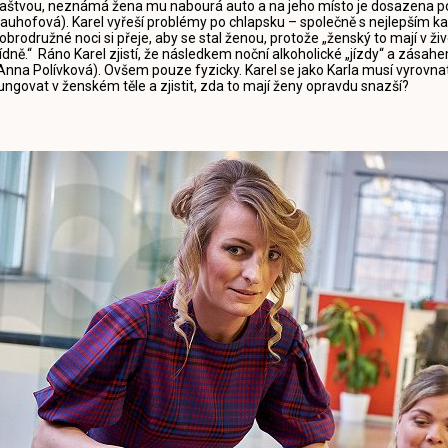
aštvou, neznámá žena mu nabourá auto a na jeho místo je dosazena p
auhofová). Karel vyřeší problémy po chlapsku – společně s nejlepším 
obrodružné noci si přeje, aby se stal ženou, protože „ženský to mají v 
ídně.“ Ráno Karel zjistí, že následkem noční alkoholické „jízdy“ a zása
Anna Polívková). Ovšem pouze fyzicky. Karel se jako Karla musí vyrovna
ungovat v ženském těle a zjistit, zda to mají ženy opravdu snazší?