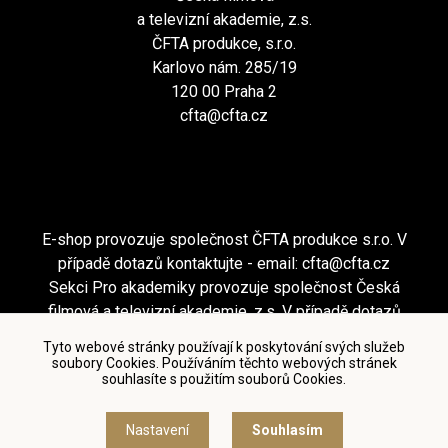
a televizní akademie, z.s.
ČFTA produkce, s.r.o.
Karlovo nám. 285/19
120 00 Praha 2
cfta@cfta.cz
E-shop provozuje společnost ČFTA produkce s.r.o. V
případě dotazů kontaktujte - email:
cfta@cfta.cz
Sekci Pro akademiky provozuje společnost Česká
filmová a televizní akademie, z.s. V případě dotazů
kontaktujte - email:
cfta@cfta.cz
Tyto webové stránky používají k poskytování svých služeb
soubory Cookies. Používáním těchto webových stránek
souhlasíte s použitím souborů Cookies.
Podmínky užití a zásady ochrany osobních údajů
|
Nastavení cookies
Nastavení
Souhlasím
© Česká filmová a televizní akademie, 2018 - 2026