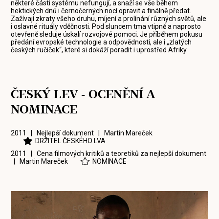
některé části systému nefungují, a snaží se vše během
hektických dnů i černočerných nocí opravit a finálně předat.
Zažívají zkraty všeho druhu, míjení a prolínání různých světů, ale
i oslavné rituály vděčnosti. Pod sluncem tma vtipně a naprosto
otevřeně sleduje úskalí rozvojové pomoci. Je příběhem pokusu
předání evropské technologie a odpovědnosti, ale i „zlatých
českých ručiček“, které si dokáží poradit i uprostřed Afriky.
ČESKÝ LEV - OCENĚNÍ A
NOMINACE
2011 | Nejlepší dokument |
Martin Mareček
DRŽITEL ČESKÉHO LVA
2011 | Cena filmových kritiků a teoretiků za nejlepší dokument
|
Martin Mareček
NOMINACE