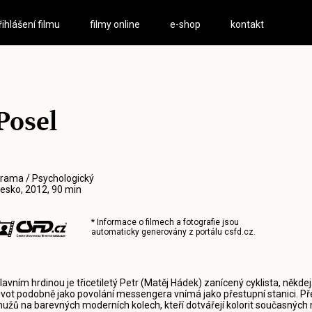
řihlášení filmu
filmy online
e-shop
kontakt
Posel
rama / Psychologický
esko, 2012, 90 min
* Informace o filmech a fotografie jsou
automaticky generovány z portálu
csfd.cz
.
lavním hrdinou je třicetiletý Petr (Matěj Hádek) zanícený cyklista, někdej
ivot podobně jako povolání messengera vnímá jako přestupní stanici. Př
užů na barevných moderních kolech, kteří dotvářejí kolorit současných 