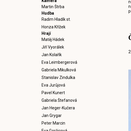
Kamera
n
n
Martin Štrba
p
Hudba
Radim Hladík st.
Honza Křížek
Hrají
Matěj Hádek
Jiří Vyorálek
2
Jan Kolařík
Eva Leimbergerová
Gabriela Mikulková
Stanislav Zindulka
Eva Jurůjová
Pavel Kunert
Gabriela Štefanová
Jan Heger-Kučera
Jan Grygar
Peter Marcin
Eva Gorčicová