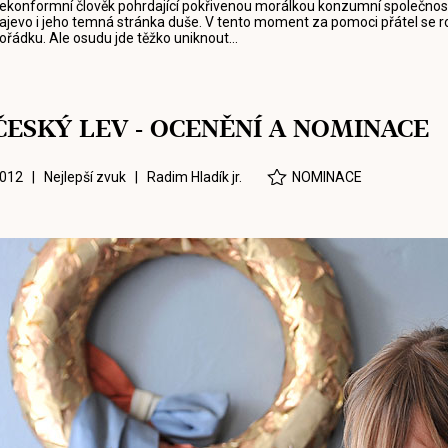
ekonformní člověk pohrdající pokřivenou morálkou konzumní společnost
ajevo i jeho temná stránka duše. V tento moment za pomoci přátel se 
ořádku. Ale osudu jde těžko uniknout...
ČESKÝ LEV - OCENĚNÍ A NOMINACE
012 | Nejlepší zvuk |
Radim Hladík jr.
NOMINACE