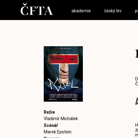
akademie
český lev
p
D
Č
Režie
Vladimír Michálek
H
Scénář
ž
Marek Epstein
m