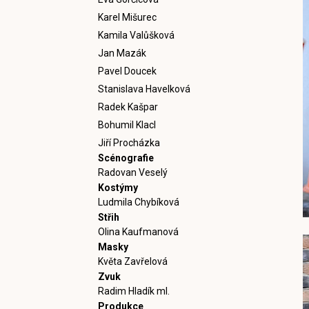
Karel Mišurec
Kamila Valůšková
Jan Mazák
Pavel Doucek
Stanislava Havelková
Radek Kašpar
Bohumil Klacl
Jiří Procházka
Scénografie
Radovan Veselý
Kostýmy
Ludmila Chybíková
Střih
Olina Kaufmanová
Masky
Květa Zavřelová
Zvuk
Radim Hladík ml.
Produkce