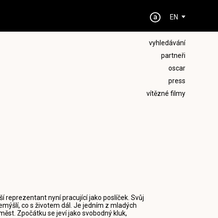
EN
vyhledávání
partneři
oscar
press
vítězné filmy
ší reprezentant nyní pracující jako poslíček. Svůj
emýšlí, co s životem dál. Je jedním z mladých
měst. Zpočátku se jeví jako svobodný kluk,