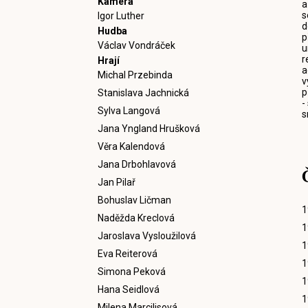
Kamera
a
s
Igor Luther
d
Hudba
p
Václav Vondráček
u
r
Hrají
a
Michal Przebinda
v
p
Stanislava Jachnická
-
Sylva Langová
s
Jana Yngland Hrušková
Věra Kalendová
Jana Drbohlavová
Jan Pilař
Bohuslav Ličman
1
Naděžda Kreclová
1
Jaroslava Vysloužilová
1
Eva Reiterová
1
Simona Peková
1
Hana Seidlová
1
Milena Marcilisová