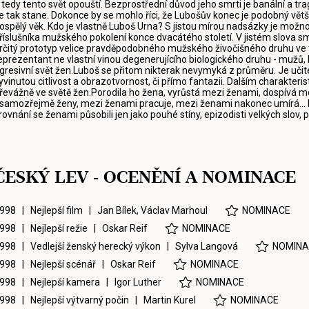
 tedy tento svět opouští. Bezprostřední důvod jeho smrti je banální a tra
e tak stane. Dokonce by se mohlo říci, že Lubošův konec je podobný větši
ospělý věk. Kdo je vlastně Luboš Urna? S jistou mírou nadsázky je možno ří
říslušníka mužského pokolení konce dvacátého století. V jistém slova 
rčitý prototyp velice pravděpodobného mužského živočišného druhu ve třet
eprezentant ne vlastní vinou degenerujícího biologického druhu - mužů, kte
gresivní svět žen.Luboš se přitom nikterak nevymyká z průměru. Je učite
yvinutou citlivost a obrazotvornost, či přímo fantazii. Dalším charakteris
řevážně ve světě žen.Porodila ho žena, vyrůstá mezi ženami, dospívá mezi
 samozřejmě ženy, mezi ženami pracuje, mezi ženami nakonec umírá... 
rovnání se ženami působili jen jako pouhé stíny, epizodisti velkých slov
ČESKÝ LEV - OCENĚNÍ A NOMINACE
998 | Nejlepší film |
Jan Bílek
,
Václav Marhoul
NOMINACE
998 | Nejlepší režie |
Oskar Reif
NOMINACE
998 | Vedlejší ženský herecký výkon |
Sylva Langová
NOMINA
998 | Nejlepší scénář |
Oskar Reif
NOMINACE
998 | Nejlepší kamera |
Igor Luther
NOMINACE
998 | Nejlepší výtvarný počin |
Martin Kurel
NOMINACE