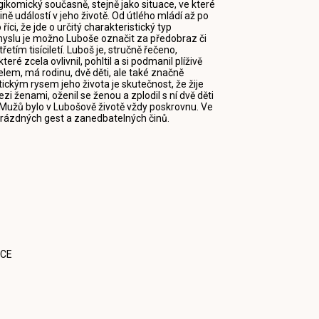
gikomický současně, stejně jako situace, ve které
ně událostí v jeho životě. Od útlého mládí až po
ci, že jde o určitý charakteristický typ
smyslu je možno Luboše označit za předobraz či
ím tisíciletí. Luboš je, stručně řečeno,
ré zcela ovlivnil, pohltil a si podmanil plíživě
lem, má rodinu, dvě děti, ale také značně
tickým rysem jeho života je skutečnost, že žije
 ženami, oženil se ženou a zplodil s ní dvě děti
Mužů bylo v Lubošově životě vždy poskrovnu. Ve
, prázdných gest a zanedbatelných činů.
CE