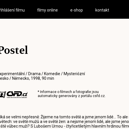
řihlášení filmu
filmy online
e-shop
kontakt
Postel
xperimentální / Drama / Komedie / Mysteriózní
esko / Německo, 1998, 90 min
* Informace o filmech a fotografie jsou
automaticky generovány z portálu
csfd.cz
.
íká se velmi nepřesně: Žijeme na tomto světě a jsme jenom lidé... To ale
větech: ve světě mužů a ve světě žen: a nejsme jenom lidé, ale jsme jeno
eště vůbec muži? S Lubošem Urnou - čtyřicetiletým hlavním hrdinou fi