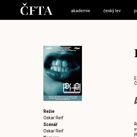
akademie
český lev
p
E
Č
Režie
Oskar Reif
Ř
Scénář
s
Oskar Reif
j