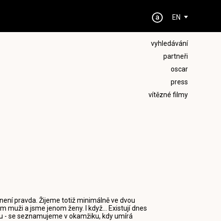
EN
vyhledávání
partneři
oscar
press
vítězné filmy
 není pravda. Žijeme totiž minimálně ve dvou
m muži a jsme jenom ženy. I když... Existují dnes
lmu - se seznamujeme v okamžiku, kdy umírá