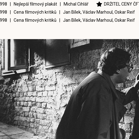
998 | Nejlepší filmový plakát |
Michal Cihlář
DRŽITEL CENY ČF
998 | Cena filmových kritiků |
Jan Bílek
,
Václav Marhoul
,
Oskar Reif
998 | Cena filmových kritiků |
Jan Bílek
,
Václav Marhoul
,
Oskar Reif