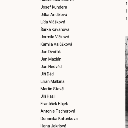
1
Josef Kundera
1
Jitka Andělová
1
Lída Vlášková
Šárka Kavanová
Jarmila Vlčková
Kamila Valůšková
Jan Dvořák
Jan Maxián
Jan Nedvěd
Jiří Děd
Lilian Malkina
Martin Stavěl
Jiří Hasil
František Hájek
Antonie Fischerová
Dominika Kafuňkova
Hana Jakrlová