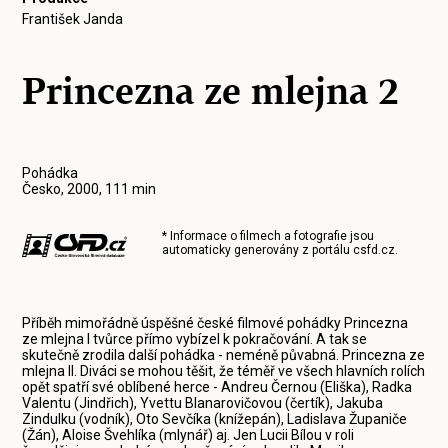
František Janda
Princezna ze mlejna 2
Pohádka
Česko, 2000, 111 min
* Informace o filmech a fotografie jsou
automaticky generovány z portálu
csfd.cz
.
Příběh mimořádně úspěšné české filmové pohádky Princezna
ze mlejna I tvůrce přímo vybízel k pokračování. A tak se
skutečně zrodila další pohádka - neméně půvabná. Princezna ze
mlejna II. Diváci se mohou těšit, že téměř ve všech hlavních rolích
opět spatří své oblíbené herce - Andreu Černou (Eliška), Radka
Valentu (Jindřich), Yvettu Blanarovičovou (čertík), Jakuba
Zindulku (vodník), Oto Sevčíka (knížepán), Ladislava Županiče
(Žán), Aloise Švehlíka (mlynář) aj. Jen Lucii Bílou v roli