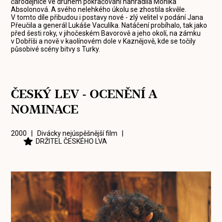
čarodějnice ve druhém pokračování nahradila Monika
Absolonová. A svého nelehkého úkolu se zhostila skvěle.
V tomto díle přibudou i postavy nové - zlý velitel v podání Jana
Přeučila a generál Lukáše Vaculíka. Natáčení probíhalo, tak jako
před šesti roky, v jihočeském Bavorově a jeho okolí, na zámku
v Dobříši a nově v kaolínovém dole v Kaznějově, kde se točily
působivé scény bitvy s Turky.
ČESKÝ LEV - OCENĚNÍ A
NOMINACE
2000 | Divácky nejúspěšnější film |
DRŽITEL ČESKÉHO LVA