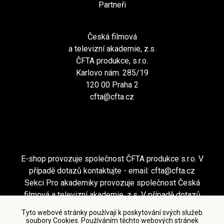
Partneři
Česká filmová
a televizní akademie, z.s.
ČFTA produkce, s.r.o.
Karlovo nám. 285/19
120 00 Praha 2
cfta@cfta.cz
E-shop provozuje společnost ČFTA produkce s.r.o. V
případě dotazů kontaktujte - email:
cfta@cfta.cz
Sekci Pro akademiky provozuje společnost Česká
filmová a televizní akademie, z.s. V případě dotazů
kontaktujte - email:
cfta@cfta.cz
Tyto webové stránky používají k poskytování svých služeb
soubory Cookies. Používáním těchto webových stránek