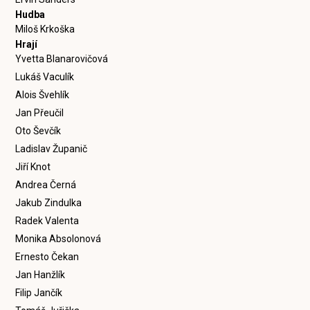
Hudba
Miloš Krkoška
Hrají
Yvetta Blanarovičová
Lukáš Vaculík
Alois Švehlík
Jan Přeučil
Oto Ševčík
Ladislav Županič
Jiří Knot
Andrea Černá
Jakub Zindulka
Radek Valenta
Monika Absolonová
Ernesto Čekan
Jan Hanžlík
Filip Jančík