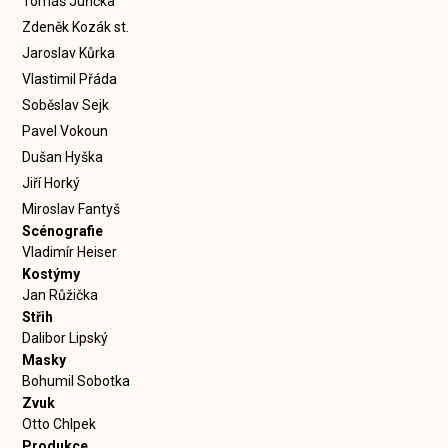
Tomáš Juřička
Zdeněk Kozák st.
Jaroslav Kůrka
Vlastimil Přáda
Soběslav Sejk
Pavel Vokoun
Dušan Hyška
Jiří Horký
Miroslav Fantyš
Scénografie
Vladimír Heiser
Kostýmy
Jan Růžička
Střih
Dalibor Lipský
Masky
Bohumil Sobotka
Zvuk
Otto Chlpek
Produkce