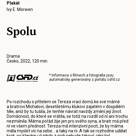
Plakát
Ivy E. Morwen
Spolu
Drama
Česko, 2022, 120 min
* Informace o filmech a fotografie jsou
automaticky generovány z portálu
csfd.cz
.
Po rozchodu s přítelem se Tereza vrací domů ke své mámě
a bratrovi Michalovi, desetiletému klukovi zajatém v dospělém
těle, aniž by tu tušila, že tenhle návrat navždy změní její život.
Domácnost, do které se vrátila, se totiž na rozdíl od ní ani trochu
nezměnila. Máma pořád žije jen pro svého syna, a bratr má před
ní ve všem přednost. Tereza má intenzivní pocit, že by máma
měla myslet víc na sebe… a taky na ni. A tak se rozhodne udělat
krok, po kterém už nikdo z nich nebude takový, jaký byl.