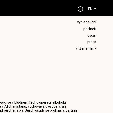
EN
vyhledávání
partneři
oscar
press
vítězné filmy
pějící se v bludném kruhu operací, alkoholu
se v Afghánistánu, vychovává dvě dcery, ale
 jejich matka. Jejich osudy se prolínají s dalšími