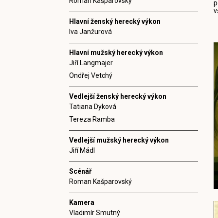
Roman Kašparovský
p
v
Hlavní ženský herecký výkon
Iva Janžurová
Hlavní mužský herecký výkon
Jiří Langmajer
Ondřej Vetchý
Vedlejší ženský herecký výkon
Tatiana Dyková
Tereza Ramba
Vedlejší mužský herecký výkon
Jiří Mádl
Scénář
Roman Kašparovský
Kamera
Vladimír Smutný