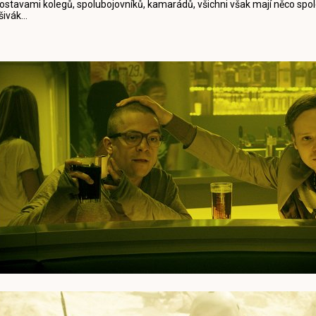
ostavami kolegů, spolubojovníků, kamarádů, všichni však mají něco spo
šivák...