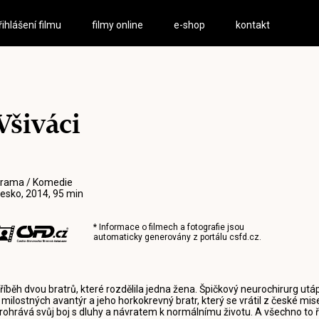
řihlášení filmu
filmy online
e-shop
kontakt
Všiváci
rama / Komedie
esko, 2014, 95 min
* Informace o filmech a fotografie jsou
automaticky generovány z portálu
csfd.cz
.
říběh dvou bratrů, které rozdělila jedna žena. Špičkový neurochirurg utá
 milostných avantýr a jeho horkokrevný bratr, který se vrátil z české mi
rohrává svůj boj s dluhy a návratem k normálnímu životu. A všechno to řídí