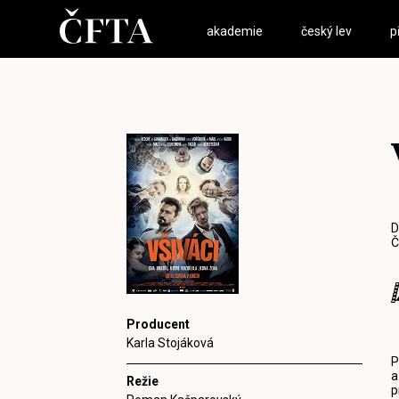
akademie
český lev
p
D
Č
Producent
Karla Stojáková
P
a
Režie
p