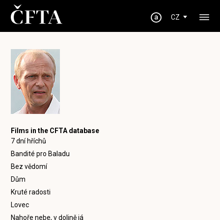
CZ
Films in the CFTA database
7 dní hříchů
Bandité pro Baladu
Bez vědomí
Dům
Kruté radosti
Lovec
Nahoře nebe, v dolině já