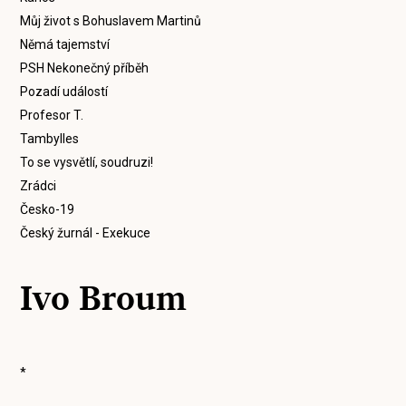
Můj život s Bohuslavem Martinů
Němá tajemství
PSH Nekonečný příběh
Pozadí událostí
Profesor T.
Tambylles
To se vysvětlí, soudruzi!
Zrádci
Česko-19
Český žurnál - Exekuce
Ivo Broum
*