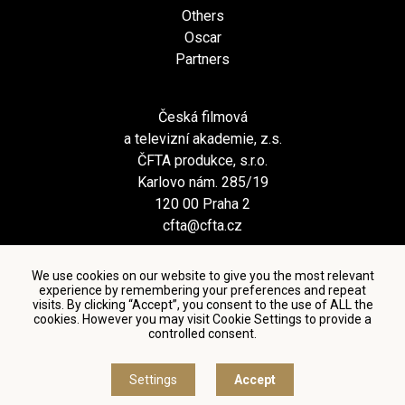
Others
Oscar
Partners
Česká filmová
a televizní akademie, z.s.
ČFTA produkce, s.r.o.
Karlovo nám. 285/19
120 00 Praha 2
cfta@cfta.cz
We use cookies on our website to give you the most relevant
experience by remembering your preferences and repeat
visits. By clicking “Accept”, you consent to the use of ALL the
cookies. However you may visit Cookie Settings to provide a
controlled consent.
Terms and conditions of using personal data and privacy
policy
|
Cookie settings
Settings
Accept
© Česká filmová a televizní akademie, 2018 - 2026