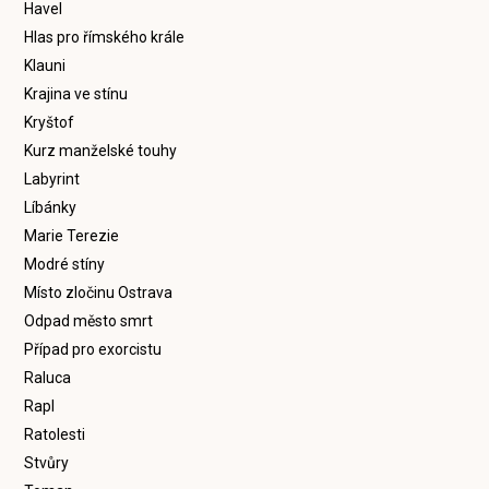
Havel
Hlas pro římského krále
Klauni
Krajina ve stínu
Kryštof
Kurz manželské touhy
Labyrint
Líbánky
Marie Terezie
Modré stíny
Místo zločinu Ostrava
Odpad město smrt
Případ pro exorcistu
Raluca
Rapl
Ratolesti
Stvůry