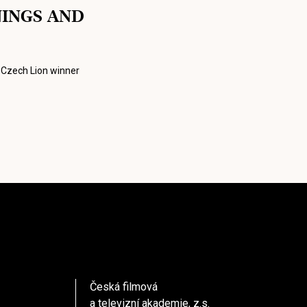
NINGS AND
Czech Lion winner
Česká filmová
a televizní akademie, z.s.