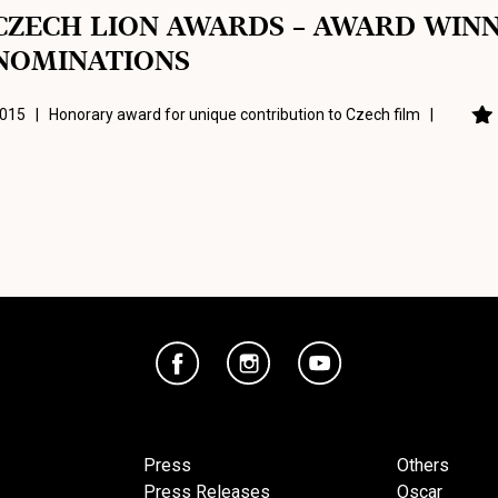
CZECH LION AWARDS – AWARD WIN
NOMINATIONS
015 | Honorary award for unique contribution to Czech film |
Press
Others
Press Releases
Oscar