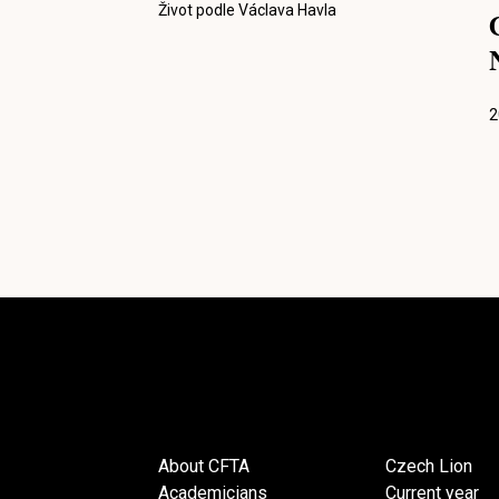
Život podle Václava Havla
2
About CFTA
Czech Lion
Academicians
Current year