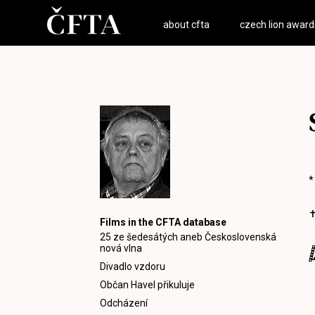
about cfta
czech lion award
*
✝
Films in the CFTA database
25 ze šedesátých aneb Československá
nová vlna
Divadlo vzdoru
Občan Havel přikuluje
Odcházení