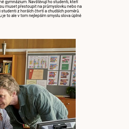
né gymnázium. Navštěvují ho studenti, kteří
budou muset přestoupit na průmyslovku nebo na
 i studenti z horších čtvrtí a chudších poměrů.
su je to ale v tom nejlepším smyslu slova úplně