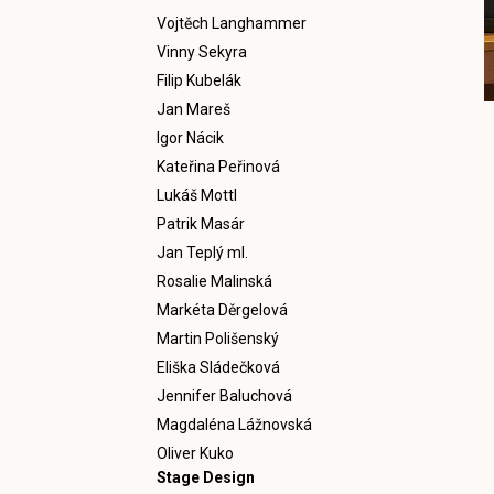
Vojtěch Langhammer
Vinny Sekyra
Filip Kubelák
Jan Mareš
Igor Nácik
Kateřina Peřinová
Lukáš Mottl
Patrik Masár
Jan Teplý ml.
Rosalie Malinská
Markéta Děrgelová
Martin Polišenský
Eliška Sládečková
Jennifer Baluchová
Magdaléna Lážnovská
Oliver Kuko
Stage Design