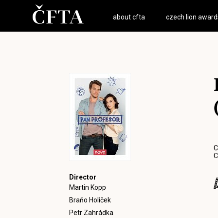
about cfta
czech lion award
C
C
Director
Martin Kopp
Braňo Holiček
Petr Zahrádka