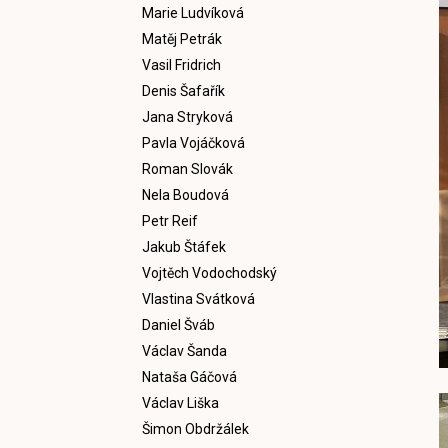
Marie Ludvíková
Matěj Petrák
Vasil Fridrich
Denis Šafařík
Jana Stryková
Pavla Vojáčková
Roman Slovák
Nela Boudová
Petr Reif
Jakub Štáfek
Vojtěch Vodochodský
Vlastina Svátková
Daniel Šváb
Václav Šanda
Nataša Gáčová
Václav Liška
Šimon Obdržálek