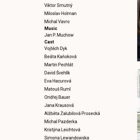
Viktor Smutný
Miloslav Holman
Michal Vavro
Music
Jan P. Muchow
Cast
Vojtěch Dyk
Beáta Kaňoková
Martin Pechlát
David Švehlík
Eva Hacurová
Matouš Ruml
Ondřej Bauer
Jana Krausová
Alžběta Zalubilová Prosecká
Michal Pazderka
Kristýna Leichtová
Simona Lewandowska