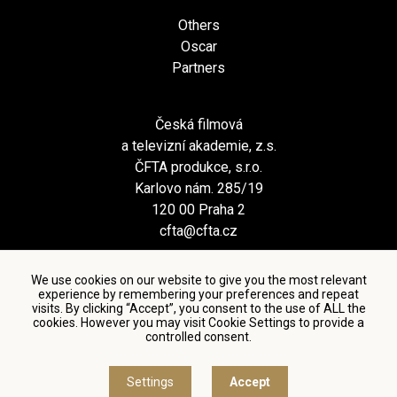
Others
Oscar
Partners
Česká filmová
a televizní akademie, z.s.
ČFTA produkce, s.r.o.
Karlovo nám. 285/19
120 00 Praha 2
cfta@cfta.cz
We use cookies on our website to give you the most relevant
experience by remembering your preferences and repeat
visits. By clicking “Accept”, you consent to the use of ALL the
cookies. However you may visit Cookie Settings to provide a
controlled consent.
Terms and conditions of using personal data and privacy
policy
|
Cookie settings
Settings
Accept
© Česká filmová a televizní akademie, 2018 - 2026