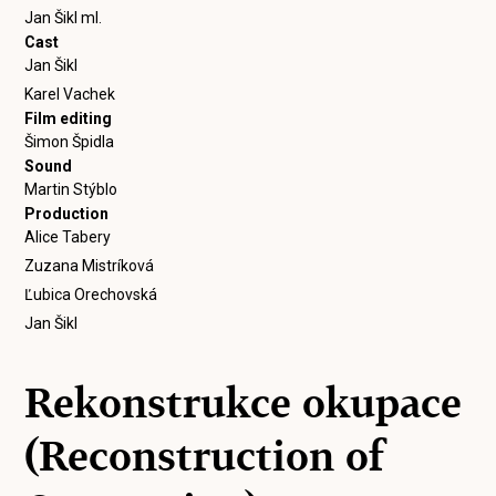
Jan Šikl ml.
Cast
Jan Šikl
Karel Vachek
Film editing
Šimon Špidla
Sound
Martin Stýblo
Production
Alice Tabery
Zuzana Mistríková
Ľubica Orechovská
Jan Šikl
Rekonstrukce okupace
(Reconstruction of