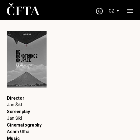
CZ
Director
Jan Šikl
Screenplay
Jan Šikl
Cinematography
Adam Oľha
Music