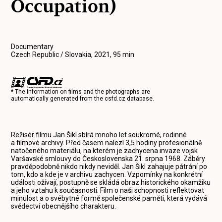
Occupation)
Documentary
Czech Republic / Slovakia, 2021, 95 min
* The information on films and the photographs are
automatically generated from the
csfd.cz
database.
Režisér filmu Jan Šikl sbírá mnoho let soukromé, rodinné
a filmové archivy. Před časem nalezl 3,5 hodiny profesionálně
natočeného materiálu, na kterém je zachycena invaze vojsk
Varšavské smlouvy do Československa 21. srpna 1968. Záběry
pravděpodobně nikdo nikdy neviděl. Jan Šikl zahajuje pátrání po
tom, kdo a kde je v archivu zachycen. Vzpomínky na konkrétní
události ožívají, postupně se skládá obraz historického okamžiku
a jeho vztahu k současnosti. Film o naši schopnosti reflektovat
minulost a o svébytné formě společenské paměti, která vydává
svědectví obecnějšího charakteru.