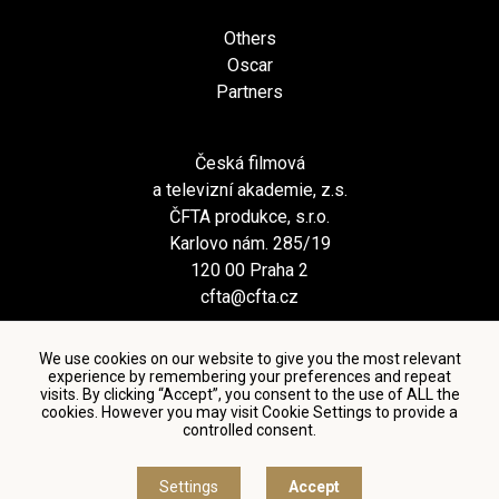
Others
Oscar
Partners
Česká filmová
a televizní akademie, z.s.
ČFTA produkce, s.r.o.
Karlovo nám. 285/19
120 00 Praha 2
cfta@cfta.cz
We use cookies on our website to give you the most relevant
experience by remembering your preferences and repeat
visits. By clicking “Accept”, you consent to the use of ALL the
cookies. However you may visit Cookie Settings to provide a
controlled consent.
Terms and conditions of using personal data and privacy
policy
|
Cookie settings
Settings
Accept