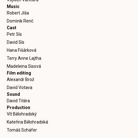
Music
Robert Jíša
Dominik Renč
Cast
Petr Sís
David Sís
Hana Fišárková
Terry Anne Lajtha
Madeleina Sisová
Film editing
Alexandr Brož
David Votava
Sound
David Titěra
Production
Vít Bělohradský
Kateřina Bělohradská
Tomáš Schäfer