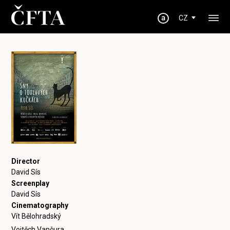
CZ
Director
David Sís
Screenplay
David Sís
Cinematography
Vít Bělohradský
Vojtěch Vančura