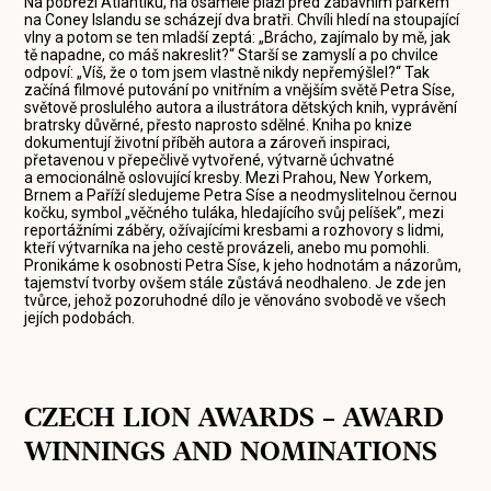
Na pobřeží Atlantiku, na osamělé pláži před zábavním parkem
na Coney Islandu se scházejí dva bratři. Chvíli hledí na stoupající
vlny a potom se ten mladší zeptá: „Brácho, zajímalo by mě, jak
tě napadne, co máš nakreslit?“ Starší se zamyslí a po chvilce
odpoví: „Víš, že o tom jsem vlastně nikdy nepřemýšlel?“ Tak
začíná filmové putování po vnitřním a vnějším světě Petra Síse,
světově proslulého autora a ilustrátora dětských knih, vyprávění
bratrsky důvěrné, přesto naprosto sdělné. Kniha po knize
dokumentují životní příběh autora a zároveň inspiraci,
přetavenou v přepečlivě vytvořené, výtvarně úchvatné
a emocionálně oslovující kresby. Mezi Prahou, New Yorkem,
Brnem a Paříží sledujeme Petra Síse a neodmyslitelnou černou
kočku, symbol „věčného tuláka, hledajícího svůj pelíšek”, mezi
reportážními záběry, ožívajícími kresbami a rozhovory s lidmi,
kteří výtvarníka na jeho cestě provázeli, anebo mu pomohli.
Pronikáme k osobnosti Petra Síse, k jeho hodnotám a názorům,
tajemství tvorby ovšem stále zůstává neodhaleno. Je zde jen
tvůrce, jehož pozoruhodné dílo je věnováno svobodě ve všech
jejích podobách.
CZECH LION AWARDS – AWARD
WINNINGS AND NOMINATIONS