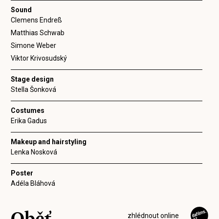
Sound
Clemens Endreß
Matthias Schwab
Simone Weber
Viktor Krivosudský
Stage design
Stella Šonková
Costumes
Erika Gadus
Makeup and hairstyling
Lenka Nosková
Poster
Adéla Bláhová
Oběť
zhlédnout online