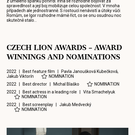
z umělého spánku potvrdí. Irina se rozhodne bojovat za
spravedlnost a její boj mobilizuje celou společnost. V mnoha
případech ale jednostranně. S rostoucí nenávistí a útoky vůči
Romům, se Igor rozhodne mámě říct, co se onu osudnou noc
skutečně stalo…
CZECH LION AWARDS – AWARD
WINNINGS AND NOMINATIONS
2022 | Best feature film |
Pavla Janoušková Kubečková
,
Jakub Viktorín
NOMINATION
2022 | Best director |
Michal Blaško
NOMINATION
2022 | Best actress in a leading role |
Vita Smachelyuk
NOMINATION
2022 | Best screenplay |
Jakub Medvecký
NOMINATION