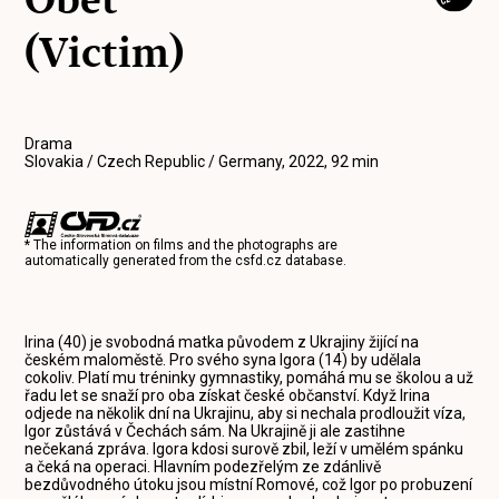
(Victim)
Drama
Slovakia / Czech Republic / Germany, 2022, 92 min
* The information on films and the photographs are
automatically generated from the
csfd.cz
database.
Irina (40) je svobodná matka původem z Ukrajiny žijící na
českém maloměstě. Pro svého syna Igora (14) by udělala
cokoliv. Platí mu tréninky gymnastiky, pomáhá mu se školou a už
řadu let se snaží pro oba získat české občanství. Když Irina
odjede na několik dní na Ukrajinu, aby si nechala prodloužit víza,
Igor zůstává v Čechách sám. Na Ukrajině ji ale zastihne
nečekaná zpráva. Igora kdosi surově zbil, leží v umělém spánku
a čeká na operaci. Hlavním podezřelým ze zdánlivě
bezdůvodného útoku jsou místní Romové, což Igor po probuzení