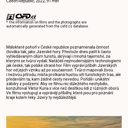
Czech Republic, 2022, 91 min
* The information on films and the photographs are
automatically generated from the
csfd.cz
database.
Málokteré pohoří v České republice poznamenala činnost
člověka tak, jako Jizerské hory. Přestože dnes patří k často
vyhledávaným cílům turistů, skrývají i mnohá tajemství, za
kterými se tvůrci vydali. Natáčeli nejmodernějšími technologiemi
jak české, tak polské straně hor. Film vypráví příběh Jizerských
hor od jejich vzniku až po současnost. Tvůrci mapovali živou
i neživou přírodu, místa protkaná hustou sítí turistických tras, ale
především ta, kam žádné cesty nevedou. Pořídili i unikátní
záběry z podzemí. Aby ve filmu nic důležitého nechybělo,
konzultoval Viktor Kuna s více než desítkou lidí z různých oborů.
Ve filmu vystupují a vyprávějí příběhy, které jsou pro poznání
kraje kolem řeky Jizery ty nejdůležitější.