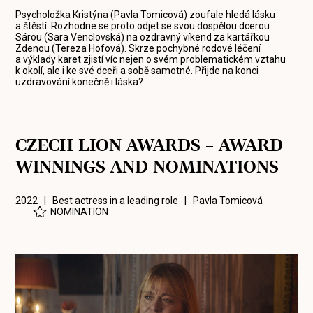
Psycholožka Kristýna (Pavla Tomicová) zoufale hledá lásku
a štěstí. Rozhodne se proto odjet se svou dospělou dcerou
Sárou (Sara Venclovská) na ozdravný víkend za kartářkou
Zdenou (Tereza Hofová). Skrze pochybné rodové léčení
a výklady karet zjistí víc nejen o svém problematickém vztahu
k okolí, ale i ke své dceři a sobě samotné. Přijde na konci
uzdravování konečně i láska?
CZECH LION AWARDS – AWARD
WINNINGS AND NOMINATIONS
2022 | Best actress in a leading role |
Pavla Tomicová
NOMINATION