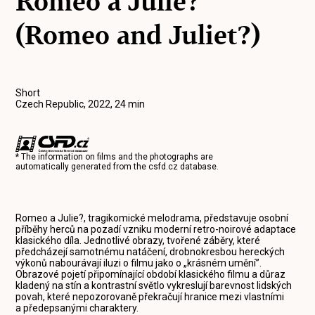
Romeo a Julie?
(Romeo and Juliet?)
Short
Czech Republic, 2022, 24 min
* The information on films and the photographs are
automatically generated from the
csfd.cz
database.
Romeo a Julie?, tragikomické melodrama, představuje osobní
příběhy herců na pozadí vzniku moderní retro-noirové adaptace
klasického díla. Jednotlivé obrazy, tvořené záběry, které
předcházejí samotnému natáčení, drobnokresbou hereckých
výkonů nabourávají iluzi o filmu jako o „krásném umění”.
Obrazové pojetí připomínající období klasického filmu a důraz
kladený na stín a kontrastní světlo vykreslují barevnost lidských
povah, které nepozorovaně překračují hranice mezi vlastními
a předepsanými charaktery.