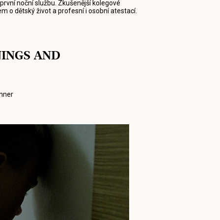
rvní noční službu. Zkušenější kolegové
 o dětský život a profesní i osobní atestací.
NINGS AND
nner