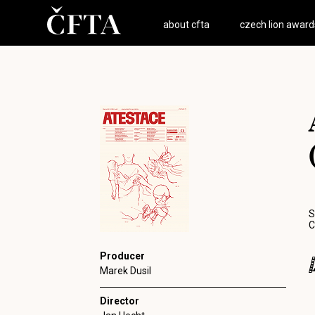
about cfta
czech lion award
S
C
Producer
Marek Dusil
Director