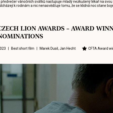
 předvečer vánočních svátků nastupuje mladý nezkušený lékař na svou p
dcházejí k rodinám a nic nenasvědčuje tomu, že se klidná noc stane bojem
CZECH LION AWARDS – AWARD WIN
NOMINATIONS
023 | Best short film |
Marek Dusil
,
Jan Hecht
CFTA Award wi