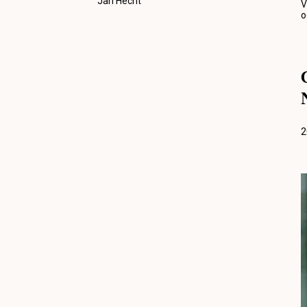
Jan Hecht
V
o
2