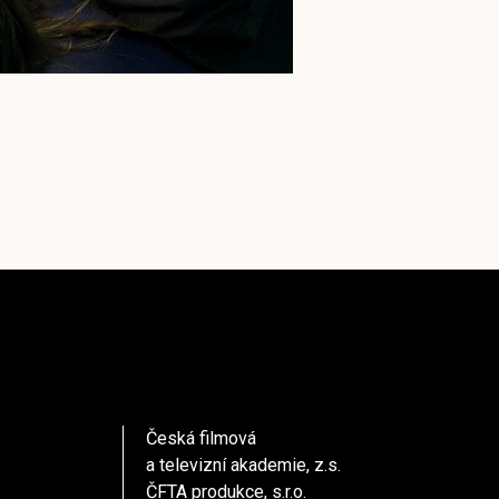
Česká filmová
a televizní akademie, z.s.
ČFTA produkce, s.r.o.