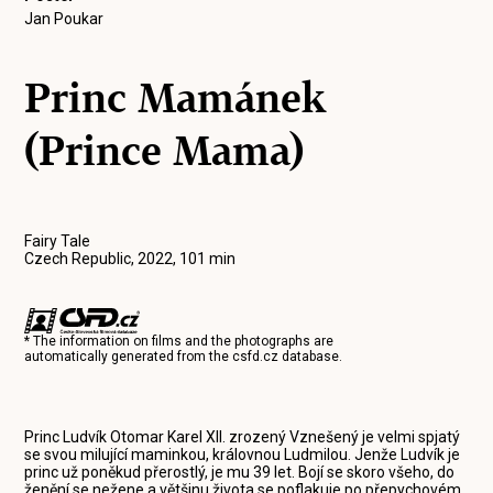
Jan Poukar
Princ Mamánek
(Prince Mama)
Fairy Tale
Czech Republic, 2022, 101 min
* The information on films and the photographs are
automatically generated from the
csfd.cz
database.
Princ Ludvík Otomar Karel XII. zrozený Vznešený je velmi spjatý
se svou milující maminkou, královnou Ludmilou. Jenže Ludvík je
princ už poněkud přerostlý, je mu 39 let. Bojí se skoro všeho, do
ženění se nežene a většinu života se poflakuje po přepychovém