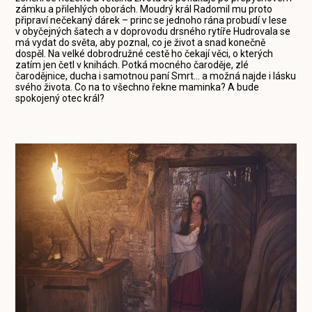
zámku a přilehlých oborách. Moudrý král Radomil mu proto
připraví nečekaný dárek – princ se jednoho rána probudí v lese
v obyčejných šatech a v doprovodu drsného rytíře Hudrovala se
má vydat do světa, aby poznal, co je život a snad konečně
dospěl. Na velké dobrodružné cestě ho čekají věci, o kterých
zatím jen četl v knihách. Potká mocného čaroděje, zlé
čarodějnice, ducha i samotnou paní Smrt... a možná najde i lásku
svého života. Co na to všechno řekne maminka? A bude
spokojený otec král?