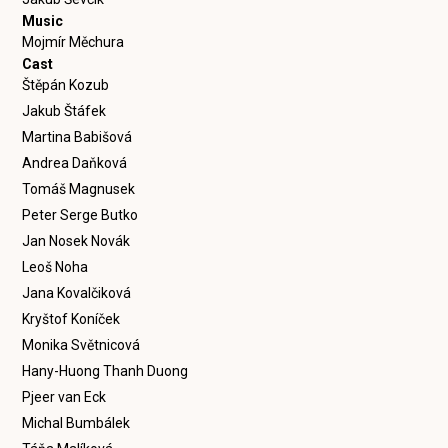
Music
Mojmír Měchura
Cast
Štěpán Kozub
Jakub Štáfek
Martina Babišová
Andrea Daňková
Tomáš Magnusek
Peter Serge Butko
Jan Nosek Novák
Leoš Noha
Jana Kovalčiková
Kryštof Koníček
Monika Světnicová
Hany-Huong Thanh Duong
Pjeer van Eck
Michal Bumbálek