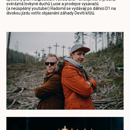
svérázná lovkyně duchů Lucie a prodejce vysavačů
(a neúspěšný youtuber) Radomil se vydávají po dálnici D1 na
divokou jízdu vstříc objasnění záhady Devíti křížů.