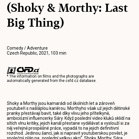
(Shoky & Morthy: Last
Big Thing)
Comedy / Adventure
Czech Republic, 2021, 103 min
* The information on films and the photographs are
automatically generated from the
csfd.cz
database.
Shoky a Morthy jsou kamarádi od školních let a zároveň
youtubeři s našláplou kariérou. Morthyho však už jejich dětinské
pranky přestávají bavit, také díky vlivu jeho přítelkyně,
ambiciózní influencerky Sáry. Když poslední video kluků sklidí na
sítích vlnu kritiky, jejich kanál přestane vydělávat a vyslouží si za
něj veřejně prospěšné práce, vypadá to na jejich definitivní
rozchod. Jedinou šancí, jak si napravit youtuberskou pověst, je
společný plán na „poslední velkou akci“. Shoky, Morthy, Sára,