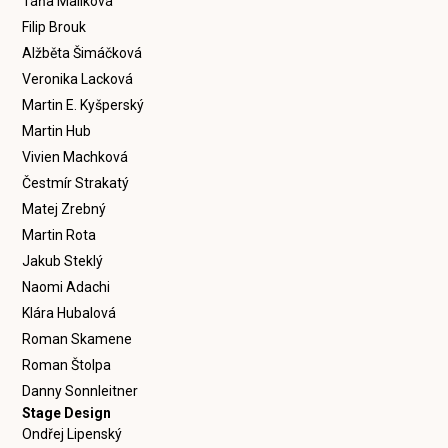
Táňa Malíková
Filip Brouk
Alžběta Šimáčková
Veronika Lacková
Martin E. Kyšperský
Martin Hub
Vivien Machková
Čestmír Strakatý
Matej Zrebný
Martin Rota
Jakub Steklý
Naomi Adachi
Klára Hubalová
Roman Skamene
Roman Štolpa
Danny Sonnleitner
Stage Design
Ondřej Lipenský