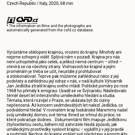
Czech Republic / Italy, 2020, 68 min
* The information on films and the photographs are
automatically generated from the
csfd.cz
database.
Vyrůstáme obklopeni krajinou, vrozeni do krajiny. Mnohdy ani
nejsme schopni ji vidět. Splývá nám v pozadí. Krajina pro nás
není uchopitelná jako celek, a jelikož nemá centrum – střed –
otevírá se na všechny strany. Vnímavosti ke krajině a jejím
proměnám je třeba se učit, neustále ji prohlubovat
a zdokonalovat. Teprve pak můžeme zahlédnout něco z její
podstaty a zahlédnou její odraz v nás, v naší kultuře.Výtvarník
Jan Jedlička ztratil krajinu svého mládí. Politické poměry po roce
1968 ho přiměly k emigraci. Usadil se ve Švýcarsku. Následovalo
téměř deset let intenzivního uměleckého hledání a studia.
Témata, která rozvíjel v Praze, se ukázala být do ciziny
nepřenosná. Až koncem sedmdesátých let nalezl Jedlička, co
podvědomě hledal. V rovinatém kraji toskánské Maremmy našel
svůj umělecký domov, své téma. Ihned se vrhnul do práce, ve
které pokračuje dodnes... Dokumentární film mapuje Jedličkovu
čtyřicetiletou cestu, během níž zatvrzele hledá způsob, jak
uměleckými prostředky vyslovit krajinu – vyjádřit ji v její pravdě
a podstatě. Nechce do krajiny vnášet své představy a konstrukty,