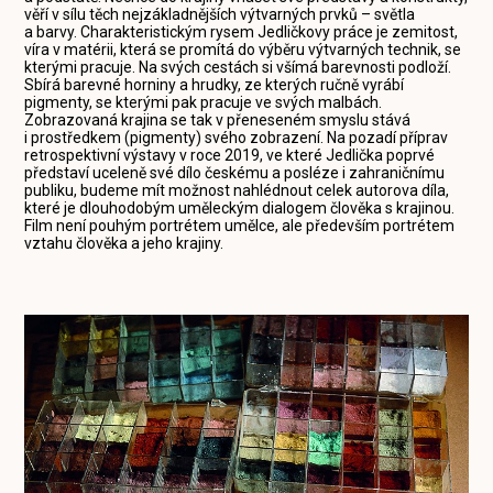
věří v sílu těch nejzákladnějších výtvarných prvků – světla
a barvy. Charakteristickým rysem Jedličkovy práce je zemitost,
víra v matérii, která se promítá do výběru výtvarných technik, se
kterými pracuje. Na svých cestách si všímá barevnosti podloží.
Sbírá barevné horniny a hrudky, ze kterých ručně vyrábí
pigmenty, se kterými pak pracuje ve svých malbách.
Zobrazovaná krajina se tak v přeneseném smyslu stává
i prostředkem (pigmenty) svého zobrazení. Na pozadí příprav
retrospektivní výstavy v roce 2019, ve které Jedlička poprvé
představí uceleně své dílo českému a posléze i zahraničnímu
publiku, budeme mít možnost nahlédnout celek autorova díla,
které je dlouhodobým uměleckým dialogem člověka s krajinou.
Film není pouhým portrétem umělce, ale především portrétem
vztahu člověka a jeho krajiny.