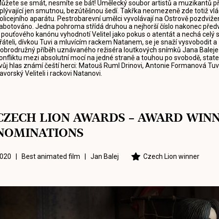
ůžete se smát, nesmíte se bát! Umělecký soubor artistů a muzikantů při
plývající jen smutnou, bezútěšnou šedí. Takřka neomezeně zde totiž vlá
olicejního aparátu. Pestrobarevní umělci vyvolávají na Ostrově pozdvižen
abotováno. Jedna pohroma střídá druhou a nejhorší číslo nakonec předv
 pouťového kanónu vyhodnotí Velitel jako pokus o atentát a nechá celý so
řáteli, dívkou Tuvi a mluvícím rackem Natanem, se je snaží vysvobodit a
obrodružný příběh uznávaného režiséra loutkových snímků Jana Bale
onfliktu mezi absolutní mocí na jedné straně a touhou po svobodě, state
vůj hlas známí čeští herci: Matouš Ruml Drinovi, Antonie Formanová Tuv
avorský Veliteli i rackovi Natanovi.
CZECH LION AWARDS – AWARD WIN
NOMINATIONS
020 | Best animated film |
Jan Balej
Czech Lion winner