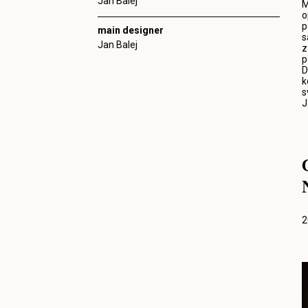
Jan Balej
M
o
p
main designer
s
Jan Balej
z
p
D
k
s
J
2