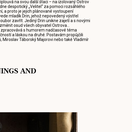
plouvá na svou další štaci – na izolovaný Ostrov
dne despotický „Velitel“ za pomoci rozsáhlého
í, a proto je jejich plánované vystoupení
ede mladík Drin, jehož nepovedený výstřel
ubor zavřít. Jediný Drin unikne zajetí a s novými
 změnit osud všech obyvatel Ostrova...
je zpracovává s humorem nadčasové téma
čností a láskou na druhé. Postavám propůjčili
i, Miroslav Táborský Majorovi nebo také Vladimír
NINGS AND