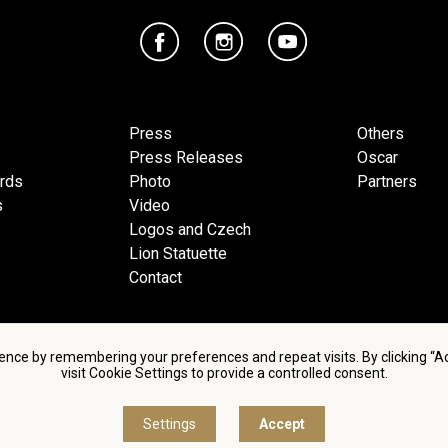
Press
Others
Press Releases
Oscar
ards
Photo
Partners
s
Video
Logos and Czech
Lion Statuette
Contact
ence by remembering your preferences and repeat visits. By clicking “
visit Cookie Settings to provide a controlled consent.
d conditions of using personal data and privacy policy
|
Cookie 
Settings
Accept
© Česká filmová a televizní akademie, 2018 - 2026