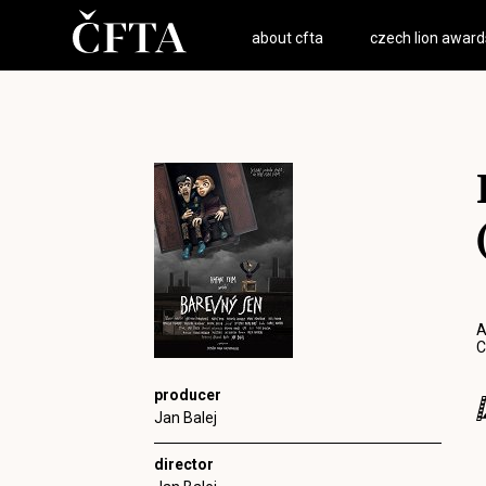
about cfta
czech lion award
A
C
producer
Jan Balej
director