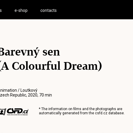
s
e-shop
contacts
Barevný sen
(A Colourful Dream)
nimation / Loutkový
zech Republic, 2020, 70 min
* The information on films and the photographs are
automatically generated from the
csfd.cz
database.