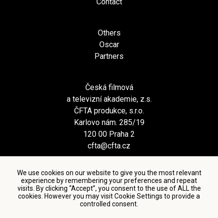
Contact
Others
Oscar
Partners
Česká filmová
a televizní akademie, z.s.
ČFTA produkce, s.r.o.
Karlovo nám. 285/19
120 00 Praha 2
cfta@cfta.cz
We use cookies on our website to give you the most relevant
experience by remembering your preferences and repeat
visits. By clicking “Accept”, you consent to the use of ALL the
cookies. However you may visit Cookie Settings to provide a
controlled consent.
Terms and conditions of using personal data and privacy
policy
|
Cookie settings