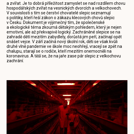
a zvířat. Je to dobrá příležitost zamyslet se nad rozdílem chovu
hospodářských zvířat na vesnických dvorcích a velkochovech.
V souvislosti s tím se čerství chovatelé slepic seznamují
s politiky, kteří řeší zákon o zákazu klecových chovů slepic
v Česku. Dokument je výjimečný tím, že společenské
a ekologické téma zkoumá dětským pohledem, který je nejen
emotivní, ale až překvapivě logický. Zachráněné slepice se na
zahradě dětí mezitím zabydlely, dorůstá jim peří, začínají opět
snášet vejce. V září začíná nový školní rok, děti se však kvůli
druhé vlně pandemie ve škole moc neohřejí, vracejí se zpět na
chalupu, starají se o rodiče, kteří mezitím onemocněli na
koronavirus. A těší se, že na jaře zase pár slepic z velkochovu
zachrání.