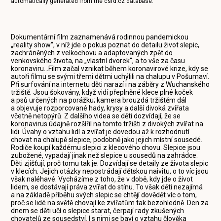
automatically generated from the
csfd.cz
database.
Dokumentární film zaznamenává rodinnou pandemickou
„reality show“, v níž jde o pokus poznat do detailu život slepic,
zachráněných z velkochovu a adaptovaných zpět do
venkovského života, na „vlastní dvorek“, a to vše za času
koronaviru…Film začal vznikat během koronavirové krize, kdy se
autoři filmu se svými třemi dětmi uchýlili na chalupu v Pošumaví.
Při surfování na internetu děti narazí i na záběry z Wuchanského
tržiště. Jsou šokovány, když vidí přeplněné klece plné koček
a psů určených na porážku; kamera brouzdá tržištěm dál
a objevuje rozporcované hady, krysy a další divoká zvířata
včetně netopýrů. Z dalšího videa se děti dozvídají, že se
koronavirus údajně rozšířil na tomto tržišti z divokých zvířat na
lidi. Úvahy o vztahu lidí a zvířat je dovedou až k rozhodnutí
chovat na chalupě slepice, podobně jako jejich místní sousedé.
Rodiče koupí každému slepici z klecového chovu. Slepice jsou
zubožené, vypadají jinak než slepice u sousedů na zahrádce.
Děti zjišťují, proč tomu tak je. Dozvídají se detaily ze života slepic
v klecích. Jejich otázky nepostrádají dětskou naivitu, o to víc jsou
však naléhavé. Vycházíme z toho, že v době, kdy jde o život
lidem, se dostávají práva zvířat do stínu. To však děti nezajímá
a na základě příběhu svých slepic se chtějí dovědět víc o tom,
proč se lidé na světě chovají ke zvířatům tak bezohledně. Den za
dnem se děti učí o slepice starat, čerpají rady zkušených
chovatelů ze sousedství. I s nimi se baví o vztahu člověka