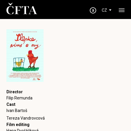
CZ
Director
Filip Remunda
Cast
Ivan Bartoš
Tereza Vandrovcová
Film editing
Hana Dvořáčková