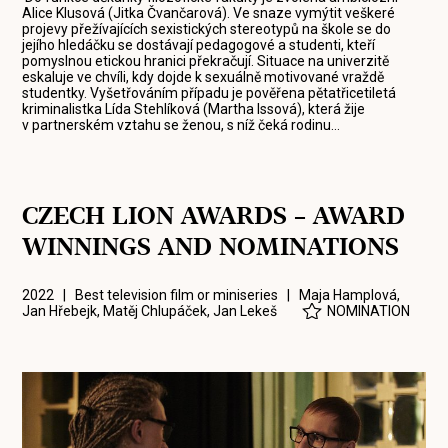
Alice Klusová (Jitka Čvančarová). Ve snaze vymýtit veškeré
projevy přežívajících sexistických stereotypů na škole se do
jejího hledáčku se dostávají pedagogové a studenti, kteří
pomyslnou etickou hranici překračují. Situace na univerzitě
eskaluje ve chvíli, kdy dojde k sexuálně motivované vraždě
studentky. Vyšetřováním případu je pověřena pětatřicetiletá
kriminalistka Lída Stehlíková (Martha Issová), která žije
v partnerském vztahu se ženou, s níž čeká rodinu…
CZECH LION AWARDS – AWARD
WINNINGS AND NOMINATIONS
2022 | Best television film or miniseries |
Maja Hamplová
,
Jan Hřebejk
,
Matěj Chlupáček
,
Jan Lekeš
NOMINATION