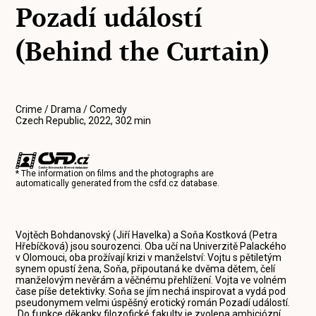
Pozadí událostí
(Behind the Curtain)
Crime / Drama / Comedy
Czech Republic, 2022, 302 min
* The information on films and the photographs are
automatically generated from the
csfd.cz
database.
Vojtěch Bohdanovský (Jiří Havelka) a Soňa Kostková (Petra
Hřebíčková) jsou sourozenci. Oba učí na Univerzitě Palackého
v Olomouci, oba prožívají krizi v manželství: Vojtu s pětiletým
synem opustí žena, Soňa, připoutaná ke dvěma dětem, čelí
manželovým nevěrám a věčnému přehlížení. Vojta ve volném
čase píše detektivky. Soňa se jím nechá inspirovat a vydá pod
pseudonymem velmi úspěšný erotický román Pozadí událostí.
Do funkce děkanky filozofické fakulty je zvolena ambiciózní