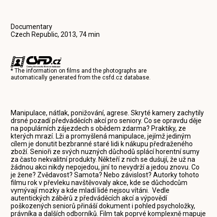
Documentary
Czech Republic, 2013, 74 min
* The information on films and the photographs are
automatically generated from the
csfd.cz
database.
Manipulace, nátlak, ponižování, agrese. Skryté kamery zachytily
drsné pozadí předváděcích akcí pro seniory. Co se opravdu děje
na populárních zájezdech s obědem zdarma? Praktiky, ze
kterých mrazí. Lži a promyšlená manipulace, jejímž jediným
cílem je donutit bezbranné staré lidi k nákupu předraženého
zboží. Senioři ze svých nuzných důchodů splácí horentní sumy
za často nekvalitní produkty. Někteří z nich se dušují, že už na
žádnou akci nikdy nepojedou, jiní to nevydrží a jedou znovu. Co
je žene? Zvědavost? Samota? Nebo závislost? Autorky tohoto
filmu rok v převleku navštěvovaly akce, kde se důchodcům
vymývají mozky a kde mladí lidé nejsou vítáni. Vedle
autentických záběrů z předváděcích akcí a výpovědí
poškozených seniorů přináší dokument i pohled psycholožky,
právníka a dalších odborníků. Film tak poprvé komplexně mapuje