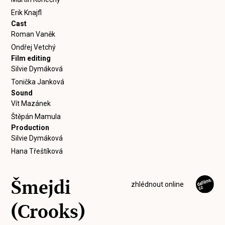
Erik Knajfl
Cast
Roman Vaněk
Ondřej Vetchý
Film editing
Silvie Dymáková
Tonička Janková
Sound
Vít Mazánek
Štěpán Mamula
Production
Silvie Dymáková
Hana Třeštíková
Šmejdi
zhlédnout online
(Crooks)