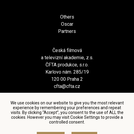
Others
Oscar
Partners
Česká filmová
a televizní akademie, z.s.
ČFTA produkce, s.r.o.
Karlovo nám. 285/19
120 00 Praha 2
cfta@cfta.cz
We use cookies on our website to give you the most relevant
experience by remembering your preferences and repeat
visits. By clicking “Accept”, you consent to the use of ALL the
cookies. However you may visit Cookie Settings to provide a
controlled consent.
Terms and conditions of using personal data and privacy
policy
|
Cookie settings