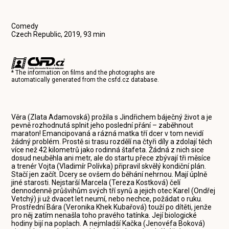
Comedy
Czech Republic, 2019, 93 min
* The information on films and the photographs are
automatically generated from the
csfd.cz
database.
Věra (Zlata Adamovská) prožila s Jindřichem báječný život a je
pevně rozhodnutá splnit jeho poslední přání – zaběhnout
maraton! Emancipovaná a rázná matka tří dcer v tom nevidí
žádný problém. Prostě si trasu rozdělí na čtyři díly a zdolají těch
více než 42 kilometrů jako rodinná štafeta. Žádná z nich sice
dosud neuběhla ani metr, ale do startu přece zbývají tři měsíce
a trenér Vojta (Vladimír Polívka) připravil skvělý kondiční plán.
Stačí jen začít. Dcery se ovšem do běhání nehrnou. Mají úplně
jiné starosti. Nejstarší Marcela (Tereza Kostková) čelí
dennodenně průšvihům svých tří synů a jejich otec Karel (Ondřej
Vetchý) ji už dvacet let neumí, nebo nechce, požádat o ruku.
Prostřední Bára (Veronika Khek Kubařová) touží po dítěti, jenže
pro něj zatím nenašla toho pravého tatínka. Její biologické
hodiny bijí na poplach. A nejmladší Kačka (Jenovéfa Boková)