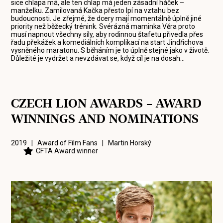
sice chlapa má, ale ten chlap má jeden zásadní háček –
manželku. Zamilovaná Kačka přesto lpí na vztahu bez
budoucnosti. Je zřejmé, že dcery mají momentálně úplně jiné
priority než běžecký trénink. Svérázná maminka Věra proto
musí napnout všechny síly, aby rodinnou štafetu přivedla přes
řadu překážek a komediálních komplikací na start Jindřichova
vysněného maratonu. S běháním je to úplně stejné jako v životě.
Důležité je vydržet a nevzdávat se, když cíl je na dosah…
CZECH LION AWARDS – AWARD
WINNINGS AND NOMINATIONS
2019 | Award of Film Fans |
Martin Horský
CFTA Award winner