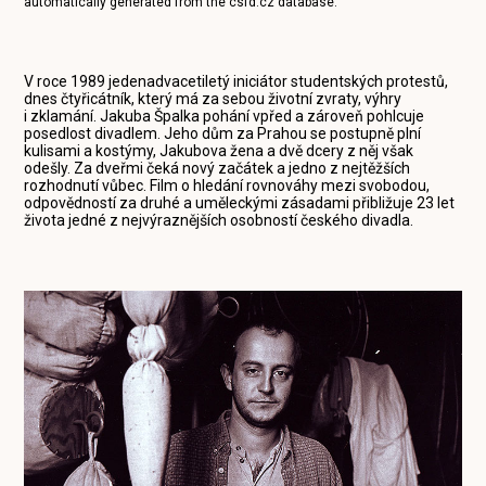
automatically generated from the
csfd.cz
database.
V roce 1989 jedenadvacetiletý iniciátor studentských protestů,
dnes čtyřicátník, který má za sebou životní zvraty, výhry
i zklamání. Jakuba Špalka pohání vpřed a zároveň pohlcuje
posedlost divadlem. Jeho dům za Prahou se postupně plní
kulisami a kostýmy, Jakubova žena a dvě dcery z něj však
odešly. Za dveřmi čeká nový začátek a jedno z nejtěžších
rozhodnutí vůbec. Film o hledání rovnováhy mezi svobodou,
odpovědností za druhé a uměleckými zásadami přibližuje 23 let
života jedné z nejvýraznějších osobností českého divadla.