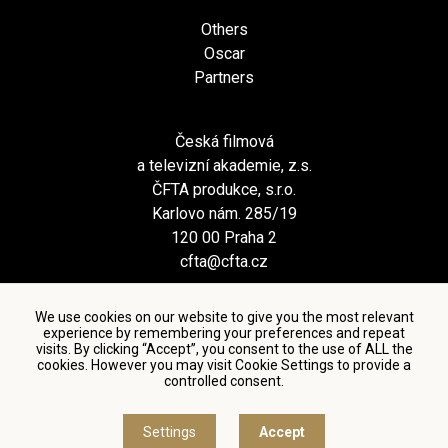
Others
Oscar
Partners
Česká filmová
a televizní akademie, z.s.
ČFTA produkce, s.r.o.
Karlovo nám. 285/19
120 00 Praha 2
cfta@cfta.cz
We use cookies on our website to give you the most relevant
experience by remembering your preferences and repeat
visits. By clicking “Accept”, you consent to the use of ALL the
cookies. However you may visit Cookie Settings to provide a
controlled consent.
Terms and conditions of using personal data and privacy
policy
|
Cookie settings
Settings
Accept
© Česká filmová a televizní akademie, 2018 - 2026