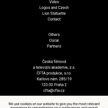
Video
Logos and Czech
Lion Statuette
Contact
Others
Oscar
Partners
Česká filmová
a televizní akademie, z.s.
ČFTA produkce, s.r.o.
Karlovo nám. 285/19
120 00 Praha 2
cfta@cfta.cz
We use cookies on our website to give you the most relevant
experience by remembering your preferences and repeat