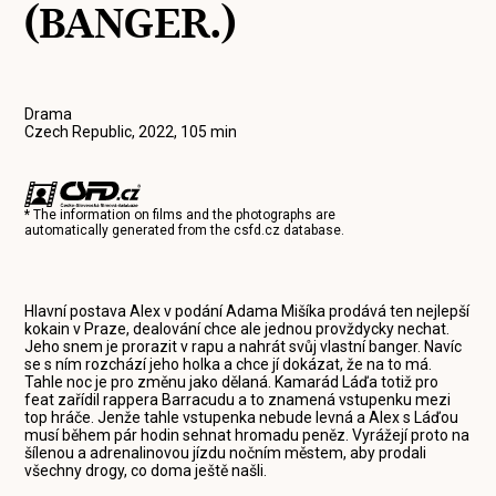
(BANGER.)
Drama
Czech Republic, 2022, 105 min
* The information on films and the photographs are
automatically generated from the
csfd.cz
database.
Hlavní postava Alex v podání Adama Mišíka prodává ten nejlepší
kokain v Praze, dealování chce ale jednou provždycky nechat.
Jeho snem je prorazit v rapu a nahrát svůj vlastní banger. Navíc
se s ním rozchází jeho holka a chce jí dokázat, že na to má.
Tahle noc je pro změnu jako dělaná. Kamarád Láďa totiž pro
feat zařídil rappera Barracudu a to znamená vstupenku mezi
top hráče. Jenže tahle vstupenka nebude levná a Alex s Láďou
musí během pár hodin sehnat hromadu peněz. Vyrážejí proto na
šílenou a adrenalinovou jízdu nočním městem, aby prodali
všechny drogy, co doma ještě našli.