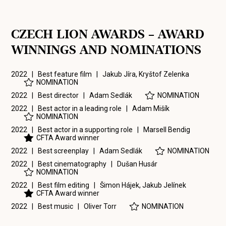
CZECH LION AWARDS – AWARD
WINNINGS AND NOMINATIONS
2022 | Best feature film |
Jakub Jíra
,
Kryštof Zelenka
NOMINATION
2022 | Best director |
Adam Sedlák
NOMINATION
2022 | Best actor in a leading role |
Adam Mišík
NOMINATION
2022 | Best actor in a supporting role |
Marsell Bendig
CFTA Award winner
2022 | Best screenplay |
Adam Sedlák
NOMINATION
2022 | Best cinematography |
Dušan Husár
NOMINATION
2022 | Best film editing |
Šimon Hájek
,
Jakub Jelínek
CFTA Award winner
2022 | Best music |
Oliver Torr
NOMINATION