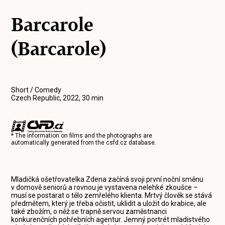
Barcarole
(Barcarole)
Short / Comedy
Czech Republic, 2022, 30 min
* The information on films and the photographs are
automatically generated from the
csfd.cz
database.
Mladičká ošetřovatelka Zdena začíná svoji první noční směnu
v domově seniorů a rovnou je vystavena nelehké zkoušce –
musí se postarat o tělo zemřelého klienta. Mrtvý člověk se stává
předmětem, který je třeba očistit, uklidit a uložit do krabice, ale
také zbožím, o něž se trapně servou zaměstnanci
konkurenčních pohřebních agentur. Jemný portrét mladistvého