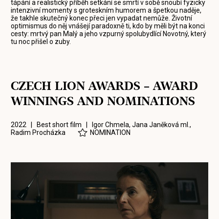
tápání a realistický příběh setkání se smrtí v sobě snoubí fyzicky
intenzivní momenty s groteskním humorem a špetkou naděje,
že takhle skutečný konec přeci jen vypadat nemůže. Životní
optimismus do něj vnášejí paradoxně ti, kdo by měli být na konci
cesty: mrtvý pan Malý a jeho vzpurný spolubydlící Novotný, který
tu noc přišel o zuby.
CZECH LION AWARDS – AWARD
WINNINGS AND NOMINATIONS
2022 | Best short film |
Igor Chmela
,
Jana Janěková ml.
,
Radim Procházka
NOMINATION