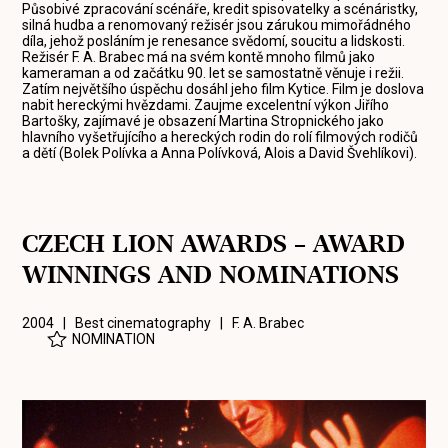
Působivé zpracování scénáře, kredit spisovatelky a scénáristky,
silná hudba a renomovaný režisér jsou zárukou mimořádného
díla, jehož posláním je renesance svědomí, soucitu a lidskosti.
Režisér F. A. Brabec má na svém kontě mnoho filmů jako
kameraman a od začátku 90. let se samostatně věnuje i režii.
Zatím největšího úspěchu dosáhl jeho film Kytice. Film je doslova
nabit hereckými hvězdami. Zaujme excelentní výkon Jiřího
Bartošky, zajímavé je obsazení Martina Stropnického jako
hlavního vyšetřujícího a hereckých rodin do rolí filmových rodičů
a dětí (Bolek Polívka a Anna Polívková, Alois a David Švehlíkovi).
CZECH LION AWARDS – AWARD
WINNINGS AND NOMINATIONS
2004 | Best cinematography |
F. A. Brabec
NOMINATION