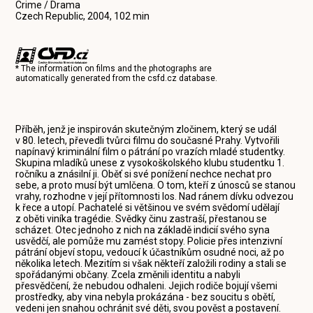
Crime / Drama
Czech Republic, 2004, 102 min
* The information on films and the photographs are
automatically generated from the
csfd.cz
database.
Příběh, jenž je inspirován skutečným zločinem, který se udál
v 80. letech, převedli tvůrci filmu do současné Prahy. Vytvořili
napínavý kriminální film o pátrání po vrazích mladé studentky.
Skupina mladíků unese z vysokoškolského klubu studentku 1.
ročníku a znásilní ji. Oběť si své ponížení nechce nechat pro
sebe, a proto musí být umlčena. O tom, kteří z únosců se stanou
vrahy, rozhodne v její přítomnosti los. Nad ránem dívku odvezou
k řece a utopí. Pachatelé si většinou ve svém svědomí udělají
z oběti viníka tragédie. Svědky činu zastraší, přestanou se
scházet. Otec jednoho z nich na základě indicií svého syna
usvědčí, ale pomůže mu zamést stopy. Policie přes intenzivní
pátrání objeví stopu, vedoucí k účastníkům osudné noci, až po
několika letech. Mezitím si však někteří založili rodiny a stali se
spořádanými občany. Zcela změnili identitu a nabyli
přesvědčení, že nebudou odhaleni. Jejich rodiče bojují všemi
prostředky, aby vina nebyla prokázána - bez soucitu s obětí,
vedeni jen snahou ochránit své děti, svou pověst a postavení.