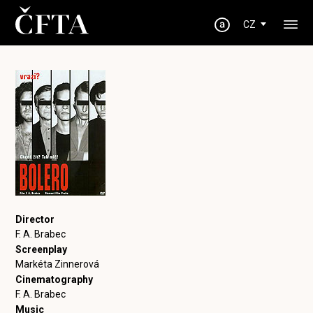
CZ
Director
F. A. Brabec
Screenplay
Markéta Zinnerová
Cinematography
F. A. Brabec
Music