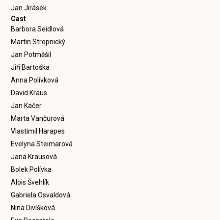
Jan Jirásek
Cast
Barbora Seidlová
Martin Stropnický
Jan Potměšil
Jiří Bartoška
Anna Polívková
David Kraus
Jan Kačer
Marta Vančurová
Vlastimil Harapes
Evelyna Steimarová
Jana Krausová
Bolek Polívka
Alois Švehlík
Gabriela Osvaldová
Nina Divíšková