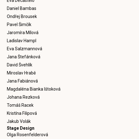
Eva Decastelo
Daniel Bambas
Ondřej Brousek
Pavel Šimčík
Jaromíra Mílová
Ladislav Hampl
Eva Salzmannová
Jana Štefánková
David Švehlík
Miroslav Hrabě
Jana Fabiánová
Magdaléna Bianka Ištoková
Johana Rezková
Tomáš Racek
Kristína Filipová
Jakub Volák
Stage Design
Olga Rosenfelderová