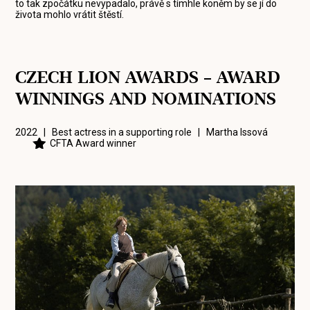
to tak zpočátku nevypadalo, právě s tímhle koněm by se jí do
života mohlo vrátit štěstí.
CZECH LION AWARDS – AWARD
WINNINGS AND NOMINATIONS
2022 | Best actress in a supporting role |
Martha Issová
CFTA Award winner