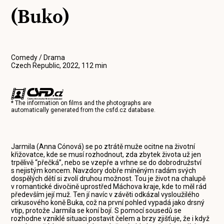
(Buko)
Comedy / Drama
Czech Republic, 2022, 112 min
* The information on films and the photographs are
automatically generated from the
csfd.cz
database.
Jarmila (Anna Cónová) se po ztrátě muže ocitne na životní
křižovatce, kde se musí rozhodnout, zda zbytek života už jen
trpělivě “přečká”, nebo se vzepře a vrhne se do dobrodružství
s nejistým koncem. Navzdory dobře míněným radám svých
dospělých dětí si zvolí druhou možnost. Tou je život na chalupě
v romantické divočině uprostřed Máchova kraje, kde to měl rád
především její muž. Ten jí navíc v závěti odkázal vysloužilého
cirkusového koně Buka, což na první pohled vypadá jako drsný
vtip, protože Jarmila se koní bojí. S pomocí sousedů se
rozhodne vzniklé situaci postavit čelem a brzy zjišťuje, že i když