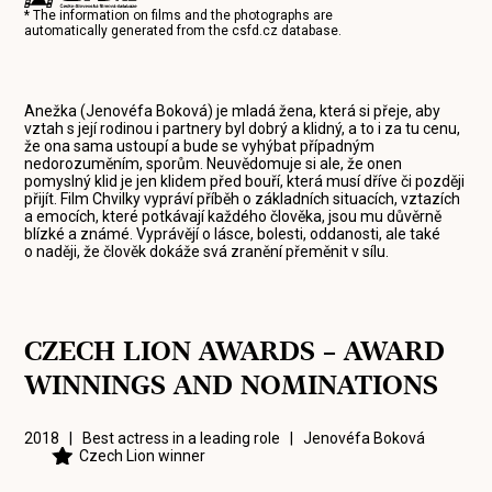
* The information on films and the photographs are
automatically generated from the
csfd.cz
database.
Anežka (Jenovéfa Boková) je mladá žena, která si přeje, aby
vztah s její rodinou i partnery byl dobrý a klidný, a to i za tu cenu,
že ona sama ustoupí a bude se vyhýbat případným
nedorozuměním, sporům. Neuvědomuje si ale, že onen
pomyslný klid je jen klidem před bouří, která musí dříve či později
přijít. Film Chvilky vypráví příběh o základních situacích, vztazích
a emocích, které potkávají každého člověka, jsou mu důvěrně
blízké a známé. Vyprávějí o lásce, bolesti, oddanosti, ale také
o naději, že člověk dokáže svá zranění přeměnit v sílu.
CZECH LION AWARDS – AWARD
WINNINGS AND NOMINATIONS
2018 | Best actress in a leading role |
Jenovéfa Boková
Czech Lion winner