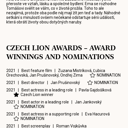
přeroste ve vztah, lásku a společné bydlení. Ema se rozhodne
Tomášovi svěřit se vším, co v životě prožila. Toho to ale
nezajímá, protože oba podle něj mají žít jen teď a tady. Náhodné
setkání s minulostí ovšem nečekaně odstartuje sérii událostí,
která obrátí životy obou dotyčných naruby.
CZECH LION AWARDS – AWARD
WINNINGS AND NOMINATIONS
2021 | Best feature film |
Zuzana Mistríková
,
Ľubica
Orechovská
,
Jan Prušinovský
,
Ondřej Zima
NOMINATION
2021 | Best director |
Jan Prušinovský
NOMINATION
2021 | Best actress in a leading role |
Pavla Gajdošíková
Czech Lion winner
2021 | Best actor in a leading role |
Jan Jankovský
NOMINATION
2021 | Best actress in a supporting role |
Eva Hacurová
NOMINATION
2021 | Best screenplay |
Roman Vojkůvka