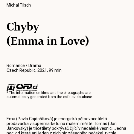
Michal Tilsch
Chyby
(Emma in Love)
Romance / Drama
Czech Republic, 2021, 99 min
* The information on films and the photographs are
automatically generated from the
csfd.cz
database.
Ema (Pavla Gajdošíková) je energická pětadvacetiletá
prodavačka v supermarketu na malém městě. Tomáš (Jan
Jankovský) je třicetiletý pokrývač žijící v nedaleké vesnici. Jedna
noc, od které ani jeden z nich nic zásadního nečekal, rychle