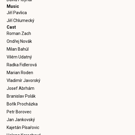
Music
Jiří Pavlica
Jiří Chlumecký
Cast
Roman Zach
Ondřej Novák
Milan Bahúl
Vilém Udatný
Radka Fidlerová
Marian Roden
Vladimír Javorský
Josef Abrhám
Branislav Polák
Bořík Procházka
Petr Borovec
Jan Jankovský
Kajetán Písařovic