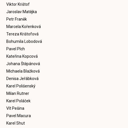
Viktor Krištof
Jaroslav Matějka
Petr Franěk
Marcela Kořenková
Tereza Krištofová
Bohumila Lobodová
Pavel Plch
Kateřina Kopcová
Johana Štěpánová
Michaela Blažková
Denisa Jeřábková
Karel Polišenský
Milan Rutner
Karel Poláček
Vít Pešina
Pavel Macura
Karel Shut