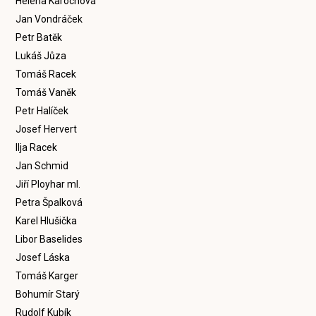
Helena Karochová
Jan Vondráček
Petr Batěk
Lukáš Jůza
Tomáš Racek
Tomáš Vaněk
Petr Halíček
Josef Hervert
Ilja Racek
Jan Schmid
Jiří Ployhar ml.
Petra Špalková
Karel Hlušička
Libor Baselides
Josef Láska
Tomáš Karger
Bohumír Starý
Rudolf Kubík