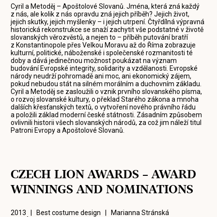
Cyril a Metoděj – Apoštolové Slovanů. Jména, která zná každý
z nás, ale kolik z nás opravdu zná jejich příběh? Jejich život,
jejich skutky, jejich myšlenky – i jejich utrpení. Čtyřdílná výpravná
historická rekonstrukce se snaží zachytit vše podstatné v životě
slovanských věrozvěstů, a nejen to – příběh putování bratří
z Konstantinopole přes Velkou Moravu až do Říma zobrazuje
kulturní, politické, náboženské i společenské rozmanitosti té
doby a dává jedinečnou možnost poukázat na význam
budování Evropské integrity, solidarity a vzdělanosti. Evropské
národy neudrží pohromadě ani moc, ani ekonomický zájem,
pokud nebudou stát na silném morálním a duchovním základu.
Cyril a Metoděj se zasloužili o vznik prvního slovanského písma,
o rozvoj slovanské kultury, o překlad Starého zákona a mnoha
dalších křesťanských textů, o vytvoření nového právního řádu
a položili základ moderní české státnosti. Zásadním způsobem
ovlivnili historii všech slovanských národů, za což jim náleží titul
Patroni Evropy a Apoštolové Slovanů.
CZECH LION AWARDS – AWARD
WINNINGS AND NOMINATIONS
2013 | Best costume design |
Marianna Stránská