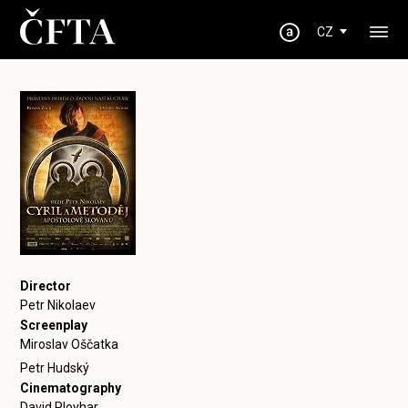
CZ
Director
Petr Nikolaev
Screenplay
Miroslav Oščatka
Petr Hudský
Cinematography
David Ployhar