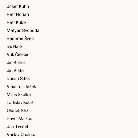
Josef Kuhn
Petr Florián
Petr Kubík
Matyáš Svoboda
Radomír Švec
Ivo Halík
Vuk Čelebić
Jiří Böhm
Jiří Vojta
Dušan Sitek
Vlastimil Ježek
Miloš Skalka
Ladislav Kolář
Oldřich Kříž
Pavel Majkus
Jan Těšitel
Václav Chalupa