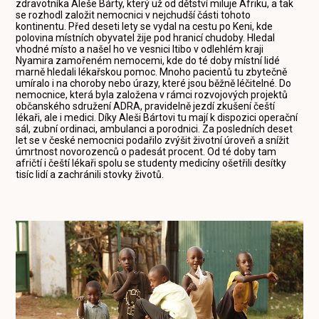
zdravotníka Aleše Bárty, který už od dětství miluje Afriku, a tak
se rozhodl založit nemocnici v nejchudší části tohoto
kontinentu. Před deseti lety se vydal na cestu po Keni, kde
polovina místních obyvatel žije pod hranicí chudoby. Hledal
vhodné místo a našel ho ve vesnici Itibo v odlehlém kraji
Nyamira zamořeném nemocemi, kde do té doby místní lidé
marně hledali lékařskou pomoc. Mnoho pacientů tu zbytečně
umíralo i na choroby nebo úrazy, které jsou běžně léčitelné. Do
nemocnice, která byla založena v rámci rozvojových projektů
občanského sdružení ADRA, pravidelně jezdí zkušení čeští
lékaři, ale i medici. Díky Aleši Bártovi tu mají k dispozici operační
sál, zubní ordinaci, ambulanci a porodnici. Za posledních deset
let se v české nemocnici podařilo zvýšit životní úroveň a snížit
úmrtnost novorozenců o padesát procent. Od té doby tam
afričtí i čeští lékaři spolu se studenty medicíny ošetřili desítky
tisíc lidí a zachránili stovky životů.