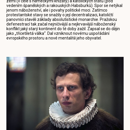
zemí (v čele s německými knížaty) a katolických států (pod
vedením španělských a rakouských Habsburků). Spor se netýkal
jenom náboženství, ale i povahy politické moci. Zatímco
protestantské stavy se snažily o její decentralizaci, katoličtí
panovníci stavěli základy absolutistické monarchie. Pražskou
defenestrací tak začal nejničivější a nejkrvavější náboženský
konflikt jaký starý kontinent do té doby zažil. Zapsal se do dějin
jako „třicetiletá válka“. Dal vzniknout novému uspořádání
evropského prostoru a nové mentalitě jeho obyvatel.