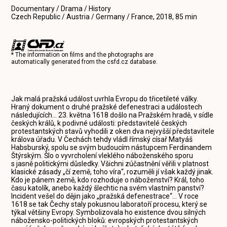
Documentary / Drama / History
Czech Republic / Austria / Germany / France, 2018, 85 min
* The information on films and the photographs are
automatically generated from the
csfd.cz
database.
Jak malá pražská událost uvrhla Evropu do třicetileté války.
Hraný dokument o druhé pražské defenestraci a událostech
následujících... 23. května 1618 došlo na Pražském hradě, v sídle
českých králů, k podivné události: představitelé českých
protestantských stavů vyhodili z oken dva nejvyšší představitele
králova úřadu. V Čechách tehdy vládl římský císař Matyáš
Habsburský, spolu se svým budoucím nástupcem Ferdinandem
Štýrským. Šlo o vyvrcholení vleklého náboženského sporu
s jasně politickými důsledky. Všichni zúčastnění věřili v platnost
klasické zásady „čí země, toho víra“, rozuměli jí však každý jinak.
Kdo je pánem země, kdo rozhoduje o náboženství? Král, toho
času katolík, anebo každý šlechtic na svém vlastním panství?
Incident vešel do dějin jako „pražská defenestrace“… V roce
1618 se tak Čechy staly pokusnou laboratoří procesu, který se
týkal většiny Evropy. Symbolizovala ho existence dvou silných
nábožensko-politických bloků: evropských protestantských