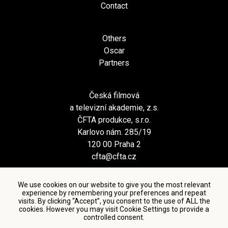
Contact
Others
Oscar
Partners
Česká filmová
a televizní akademie, z.s.
ČFTA produkce, s.r.o.
Karlovo nám. 285/19
120 00 Praha 2
cfta@cfta.cz
We use cookies on our website to give you the most relevant
experience by remembering your preferences and repeat
visits. By clicking “Accept”, you consent to the use of ALL the
cookies. However you may visit Cookie Settings to provide a
controlled consent.
Terms and conditions of using personal data and privacy