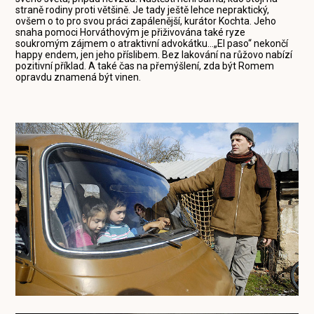
straně rodiny proti většině. Je tady ještě lehce nepraktický,
ovšem o to pro svou práci zapálenější, kurátor Kochta. Jeho
snaha pomoci Horváthovým je přiživována také ryze
soukromým zájmem o atraktivní advokátku…„El paso“ nekončí
happy endem, jen jeho příslibem. Bez lakování na růžovo nabízí
pozitivní příklad. A také čas na přemýšlení, zda být Romem
opravdu znamená být vinen.