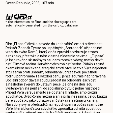
Czech Republic, 2008, 107 min
* The information on films and the photographs are
automatically generated from the
csfd.cz
database.
Film „El paso“ diváka zavede do kotle vášní, emocí a živelnosti.
Režisér Zdeněk Tyc se po úspěšných „Smradech“ už podruhé
vrací do světa Romů, který v nás zpravidla vzbuzuje strach
a rozpaky, přestože o něm vlastně vůbec nic nevíme… „El paso“
je inspirováno skutečným osudem romské vdovy, matky devíti
dětí. Filmová rodina Horváthových má dětí sedm. Příběh začíná
okamžikem nečekané, tragické smrti otce. Matka Věra najednou
stojí sama proti úřadům, odhodlaná udržet svou početnou
rodinu pohromadě za každou cenu, jenže zoufale nepřipravená.
Sociální odbor dává k soudu žádost na odebrání jejích dětí
a následné svěření do ústavní péče. Ze dne na den jsou
vystěhováni na periferii do sociálního bytu o jedné místnosti.
Případ Věra versus město se dostane k mladé, ambiciózní
advokátce. Svět Romů nezná a ani ji příliš nezajímá, celou kauzu
bere zpočátku jako odrazový můstek své začínající kariéry.
Navzdory svým předsudkům, nepochopení a občas i samotné
Věře, která blonďatou advokátku zpočátku odmítá vpustit do
svého světa, případ nevzdá. Naštěstí není sama, kdo stojí na