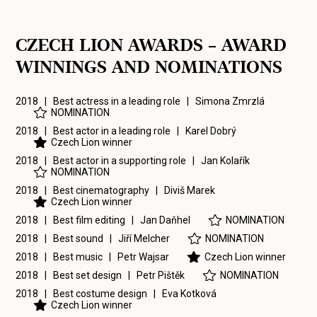
CZECH LION AWARDS – AWARD
WINNINGS AND NOMINATIONS
2018 | Best actress in a leading role |
Simona Zmrzlá
NOMINATION
2018 | Best actor in a leading role |
Karel Dobrý
Czech Lion winner
2018 | Best actor in a supporting role |
Jan Kolařík
NOMINATION
2018 | Best cinematography |
Diviš Marek
Czech Lion winner
2018 | Best film editing |
Jan Daňhel
NOMINATION
2018 | Best sound |
Jiří Melcher
NOMINATION
2018 | Best music |
Petr Wajsar
Czech Lion winner
2018 | Best set design |
Petr Pištěk
NOMINATION
2018 | Best costume design |
Eva Kotková
Czech Lion winner