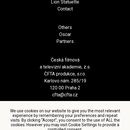
Lion Statuette
Contact
Others
Oscar
Partners
Česká filmová
a televizní akademie, z.s.
ČFTA produkce, s.r.o.
Karlovo nám. 285/19
120 00 Praha 2
cfta@cfta.cz
We use cookies on our website to give you the most relevant
experience by remembering your preferences and repeat
visits. By clicking “Accept”, you consent to the use of ALL the
cookies. However you may visit Cookie Settings to provide a
controlled consent.