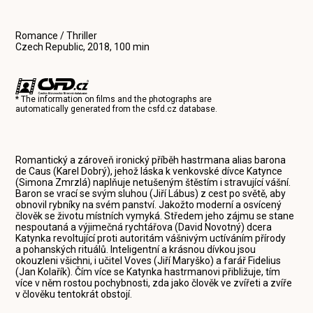
Romance / Thriller
Czech Republic, 2018, 100 min
* The information on films and the photographs are
automatically generated from the
csfd.cz
database.
Romantický a zároveň ironický příběh hastrmana alias barona
de Caus (Karel Dobrý), jehož láska k venkovské dívce Katynce
(Simona Zmrzlá) naplňuje netušeným štěstím i stravující vášní.
Baron se vrací se svým sluhou (Jiří Lábus) z cest po světě, aby
obnovil rybníky na svém panství. Jakožto moderní a osvícený
člověk se životu místních vymyká. Středem jeho zájmu se stane
nespoutaná a výjimečná rychtářova (David Novotný) dcera
Katynka revoltující proti autoritám vášnivým uctíváním přírody
a pohanských rituálů. Inteligentní a krásnou dívkou jsou
okouzleni všichni, i učitel Voves (Jiří Maryško) a farář Fidelius
(Jan Kolařík). Čím více se Katynka hastrmanovi přibližuje, tím
více v něm rostou pochybnosti, zda jako člověk ve zvířeti a zvíře
v člověku tentokrát obstojí.