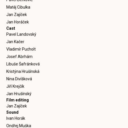
Matěj Cibulka
Jan Zajíček
Jan Horáček
Cast
Pavel Landovský
Jan Kačer
Vladimír Pucholt
Josef Abrhám
Libuše Šafránková
Kristýna Hrušínská
Nina Divíšková
Jiří Krejčík
Jan Hrušínský
Film editing
Jan Zajíček
Sound
Ivan Horák
Ondřej Muška