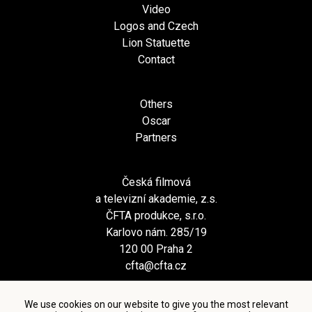
Video
Logos and Czech
Lion Statuette
Contact
Others
Oscar
Partners
Česká filmová
a televizní akademie, z.s.
ČFTA produkce, s.r.o.
Karlovo nám. 285/19
120 00 Praha 2
cfta@cfta.cz
We use cookies on our website to give you the most relevant