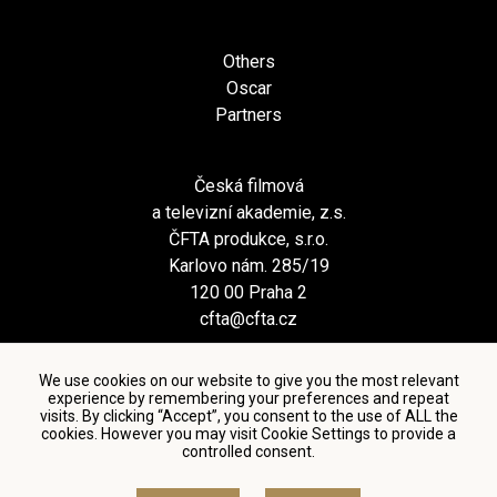
Others
Oscar
Partners
Česká filmová
a televizní akademie, z.s.
ČFTA produkce, s.r.o.
Karlovo nám. 285/19
120 00 Praha 2
cfta@cfta.cz
We use cookies on our website to give you the most relevant
experience by remembering your preferences and repeat
visits. By clicking “Accept”, you consent to the use of ALL the
cookies. However you may visit Cookie Settings to provide a
controlled consent.
Terms and conditions of using personal data and privacy
policy
|
Cookie settings