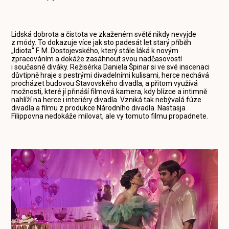
Lidská dobrota a čistota ve zkaženém světě nikdy nevyjde
z módy. To dokazuje více jak sto padesát let starý příběh
„Idiota“ F. M. Dostojevského, který stále láká k novým
zpracováním a dokáže zasáhnout svou nadčasovostí
i současné diváky. Režisérka Daniela Špinar si ve své inscenaci
důvtipně hraje s pestrými divadelními kulisami, herce nechává
procházet budovou Stavovského divadla, a přitom využívá
možnosti, které jí přináší filmová kamera, kdy blízce a intimně
nahlíží na herce i interiéry divadla. Vzniká tak nebývalá fúze
divadla a filmu z produkce Národního divadla. Nastasja
Filippovna nedokáže milovat, ale vy tomuto filmu propadnete.