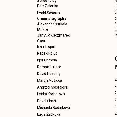
Screenplay
P
a
Petr Zelenka
j
Evald Schorm
o
p
Cinematography
a
Alexander Šurkala
n
Music
s
t
Jan A.P. Kaczmarek
Cast
Ivan Trojan
Radek Holub
Igor Chmela
Roman Luknár
David Novotný
2
Martin Myšička
2
Andrzej Mastalerz
2
Lenka Krobotová
2
Pavel Šimčík
2
Michaela Badinková
2
Lucie Žáčková