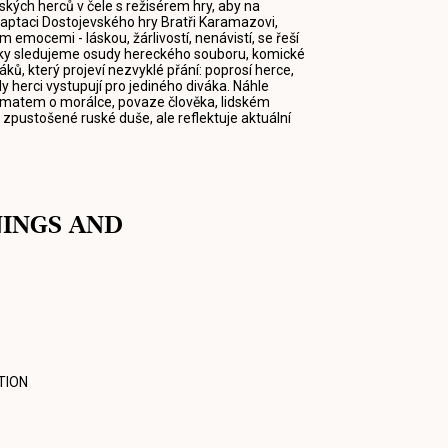
kých herců v čele s režisérem hry, aby na
adaptaci Dostojevského hry Bratři Karamazovi,
emocemi - láskou, žárlivostí, nenávistí, se řeší
oušky sledujeme osudy hereckého souboru, komické
áků, který projeví nezvyklé přání: poprosí herce,
y herci vystupují pro jediného diváka. Náhle
dramatem o morálce, povaze člověka, lidském
 zpustošené ruské duše, ale reflektuje aktuální
NINGS AND
TION