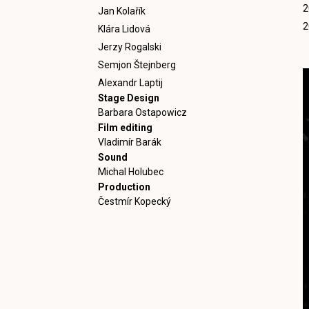
2
Jan Kolařík
2
Klára Lidová
Jerzy Rogalski
Semjon Štejnberg
Alexandr Laptij
Stage Design
Barbara Ostapowicz
Film editing
Vladimír Barák
Sound
Michal Holubec
Production
Čestmír Kopecký