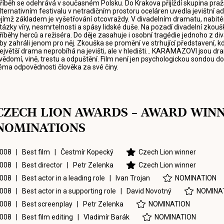
říběh se odehrává v současném Polsku. Do Krakova přijíždí skupina pražs
lternativním festivalu v netradičním prostoru oceláren uvedla jevištní 
ejímž základem je vyšetřování otcovraždy. V divadelním dramatu, nabitém 
tázky víry, nesmrtelnosti a spásy lidské duše. Na pozadí divadelní zk
říběhy herců a režiséra. Do děje zasahuje i osobní tragédie jednoho z div
by zahráli jenom pro něj. Zkouška se promění ve strhující představení, kd
ejvětší drama neprobíhá na jevišti, ale v hledišti... KARAMAZOVI jsou 
vědomí, vině, trestu a odpuštění. Film není jen psychologickou sondou do
éma odpovědnosti člověka za své činy.
CZECH LION AWARDS – AWARD WIN
NOMINATIONS
008 | Best film |
Čestmír Kopecký
Czech Lion winner
008 | Best director |
Petr Zelenka
Czech Lion winner
008 | Best actor in a leading role |
Ivan Trojan
NOMINATION
008 | Best actor in a supporting role |
David Novotný
NOMINA
008 | Best screenplay |
Petr Zelenka
NOMINATION
008 | Best film editing |
Vladimír Barák
NOMINATION