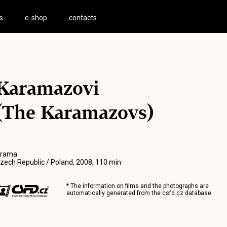
s
e-shop
contacts
Karamazovi
(The Karamazovs)
rama
zech Republic / Poland, 2008, 110 min
* The information on films and the photographs are
automatically generated from the
csfd.cz
database.