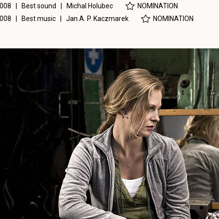
008 | Best sound |
Michal Holubec
NOMINATION
008 | Best music |
Jan A. P. Kaczmarek
NOMINATION