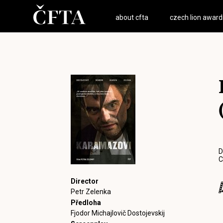
about cfta
czech lion award
D
C
Director
Petr Zelenka
Předloha
Fjodor Michajlovič Dostojevskij