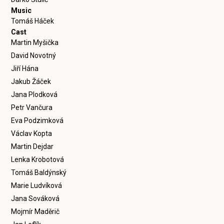
Music
Tomáš Háček
Cast
Martin Myšička
David Novotný
Jiří Hána
Jakub Žáček
Jana Plodková
Petr Vančura
Eva Podzimková
Václav Kopta
Martin Dejdar
Lenka Krobotová
Tomáš Baldýnský
Marie Ludvíková
Jana Sováková
Mojmír Maděrič