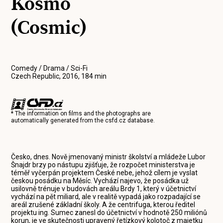
Kosmo
(Cosmic)
Comedy / Drama / Sci-Fi
Czech Republic, 2016, 184 min
* The information on films and the photographs are
automatically generated from the
csfd.cz
database.
Česko, dnes. Nově jmenovaný ministr školství a mládeže Lubor
Šnajdr brzy po nástupu zjišťuje, že rozpočet ministerstva je
téměř vyčerpán projektem České nebe, jehož cílem je vyslat
českou posádku na Měsíc. Vychází najevo, že posádka už
usilovně trénuje v budovách areálu Brdy 1, který v účetnictví
vychází na pět miliard, ale v realitě vypadá jako rozpadající se
areál zrušené základní školy. A že centrifuga, kterou ředitel
projektu ing. Sumec zanesl do účetnictví v hodnotě 250 miliónů
korun, je ve skutečnosti upravený řetízkový kolotoč z majetku