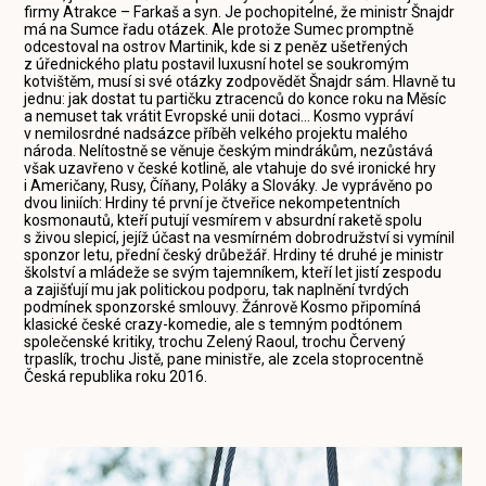
firmy Atrakce – Farkaš a syn. Je pochopitelné, že ministr Šnajdr
má na Sumce řadu otázek. Ale protože Sumec promptně
odcestoval na ostrov Martinik, kde si z peněz ušetřených
z úřednického platu postavil luxusní hotel se soukromým
kotvištěm, musí si své otázky zodpovědět Šnajdr sám. Hlavně tu
jednu: jak dostat tu partičku ztracenců do konce roku na Měsíc
a nemuset tak vrátit Evropské unii dotaci... Kosmo vypráví
v nemilosrdné nadsázce příběh velkého projektu malého
národa. Nelítostně se věnuje českým mindrákům, nezůstává
však uzavřeno v české kotlině, ale vtahuje do své ironické hry
i Američany, Rusy, Číňany, Poláky a Slováky. Je vyprávěno po
dvou liniích: Hrdiny té první je čtveřice nekompetentních
kosmonautů, kteří putují vesmírem v absurdní raketě spolu
s živou slepicí, jejíž účast na vesmírném dobrodružství si vymínil
sponzor letu, přední český drůbežář. Hrdiny té druhé je ministr
školství a mládeže se svým tajemníkem, kteří let jistí zespodu
a zajišťují mu jak politickou podporu, tak naplnění tvrdých
podmínek sponzorské smlouvy. Žánrově Kosmo připomíná
klasické české crazy-komedie, ale s temným podtónem
společenské kritiky, trochu Zelený Raoul, trochu Červený
trpaslík, trochu Jistě, pane ministře, ale zcela stoprocentně
Česká republika roku 2016.