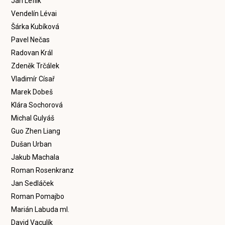
Jan Leflík
Vendelín Lévai
Šárka Kubíková
Pavel Nečas
Radovan Král
Zdeněk Trčálek
Vladimír Císař
Marek Dobeš
Klára Sochorová
Michal Gulyáš
Guo Zhen Liang
Dušan Urban
Jakub Machala
Roman Rosenkranz
Jan Sedláček
Roman Pomajbo
Marián Labuda ml.
David Vaculík