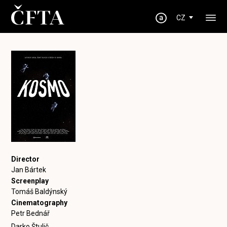
CZ
Director
Jan Bártek
Screenplay
Tomáš Baldýnský
Cinematography
Petr Bednář
Darko Štulič